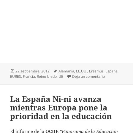
Publicado
Etiquetas
22 septiembre, 2012
Alemania
,
EE.UU.
,
Erasmus
,
España
,
el
en Jóvenes en pa
EURES
,
Francia
,
Reino Unido
,
UE
Deja un comentario
La España Ni-ni avanza
mientras Europa pone la
prioridad en la educación
El informe de la
OCDE
“Panorama de la Educación