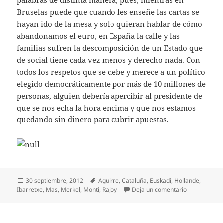
palabras de distinta manera, pues, mientras en
Bruselas puede que cuando les enseñe las cartas se
hayan ido de la mesa y solo quieran hablar de cómo
abandonamos el euro, en España la calle y las
familias sufren la descomposición de un Estado que
de social tiene cada vez menos y derecho nada. Con
todos los respetos que se debe y merece a un político
elegido democráticamente por más de 10 millones de
personas, alguien debería apercibir al presidente de
que se nos echa la hora encima y que nos estamos
quedando sin dinero para cubrir apuestas.
Publicado
Etiquetas
30 septiembre, 2012
Aguirre
,
Cataluña
,
Euskadi
,
Hollande
,
el
en Mariano R
Ibarretxe
,
Mas
,
Merkel
,
Monti
,
Rajoy
Deja un comentario