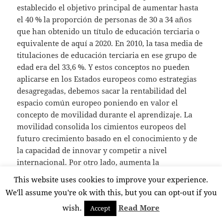
establecido el objetivo principal de aumentar hasta
el 40 % la propor­ción de personas de 30 a 34 años
que han obtenido un título de educación terciaria o
equivalente de aquí a 2020. En 2010, la tasa media de
titulaciones de educación terciaria en ese grupo de
edad era del 33,6 %. Y estos conceptos no pueden
aplicarse en los Estados europeos como estrategias
desagregadas, debemos sacar la rentabilidad del
espacio común europeo poniendo en valor el
concepto de movilidad durante el aprendizaje. La
movilidad consolida los cimientos europeos del
futuro crecimiento basado en el conocimiento y de
la capacidad de innovar y competir a nivel
internacional. Por otro lado, aumenta la
empleabilidad de las personas, contribuye a su
This website uses cookies to improve your experience.
desarrollo personal y es valorada por los
We'll assume you're ok with this, but you can opt-out if you
empleadores. Sin embargo, las actuales tasas de
wish.
Read More
Accept
movilidad no se corresponden con los beneficios
que esta aporta. En torno a un 10-15 % de los