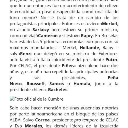
que lo que entonces fue un acontecimiento de relieve
internacional o pase desapercibida como una cita de
tono menor? No se trata de un cambio de los
protagonistas principales. Entonces estuvieron
Merkel
,
no acudió
Sarkozy
pero estuvo su primer ministro,
como no viajó
Cameron
y si estuvo
Rajoy
. En Bruselas
han estado las 5 primeras economías europeas con su
máximos mandatarios – Merkel,
Hollande
, Rajoy –
salvo
Renzi
que delegó en su ministro de Exteriores
ante la visita a Italia coincidente del presidente
Putin
.
Por CELAC, el presidente
Piñera
hizo pleno hace dos
años y, este año han repetido las principales potencias
y sus presidentes,
Peña
Nieto
,
Rousseff
,
Santos
o
Humala
, junto a la
presidente chilena,
Bachelet
.
Solo cabe hacer mención de unas ausencias notorias
por parte latinoamericana en el bloque de los países
ALBA. Salvo
Correa
, presidente
pro tempore
de CELAC
y Evo
Morales
, los demás líderes de la izquierda