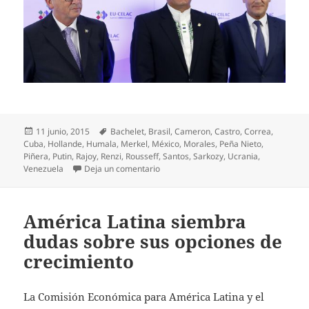
Publicado
Etiquetas
11 junio, 2015
Bachelet
,
Brasil
,
Cameron
,
Castro
,
Correa
,
el
Cuba
,
Hollande
,
Humala
,
Merkel
,
México
,
Morales
,
Peña Nieto
,
Piñera
,
Putin
,
Rajoy
,
Renzi
,
Rousseff
,
Santos
,
Sarkozy
,
Ucrania
,
en II Cumbre UE-CELAC: Bruselas, una 
Venezuela
Deja un comentario
América Latina siembra
dudas sobre sus opciones de
crecimiento
La Comisión Económica para América Latina y el