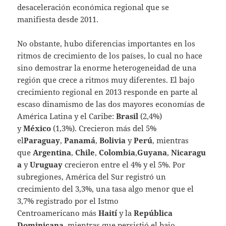
desaceleración económica regional que se
manifiesta desde 2011.
No obstante, hubo diferencias importantes en los
ritmos de crecimiento de los países, lo cual no hace
sino demostrar la enorme heterogeneidad de una
región que crece a ritmos muy diferentes. El bajo
crecimiento regional en 2013 responde en parte al
escaso dinamismo de las dos mayores economías de
América Latina y el Caribe:
Brasil
(2,4%)
y
México
(1,3%). Crecieron más del 5%
el
Paraguay
,
Panamá
,
Bolivia
y
Perú
, mientras
que
Argentina
,
Chile
,
Colombia
,
Guyana
,
Nicaragu
a
y
Uruguay
crecieron entre el 4% y el 5%. Por
subregiones, América del Sur registró un
crecimiento del 3,3%, una tasa algo menor que el
3,7% registrado por el Istmo
Centroamericano más
Haití
y la
República
Dominicana
, mientras que persistió el bajo