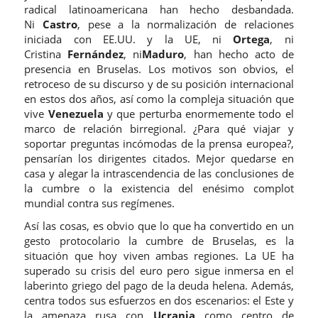
radical latinoamericana han hecho desbandada.
Ni
Castro
, pese a la normalización de relaciones
iniciada con EE.UU. y la UE, ni
Ortega
, ni
Cristina
Fernández
, ni
Maduro
, han hecho acto de
presencia en Bruselas. Los motivos son obvios, el
retroceso de su discurso y de su posición internacional
en estos dos años, así como la compleja situación que
vive
Venezuela
y que perturba enormemente todo el
marco de relación birregional. ¿Para qué viajar y
soportar preguntas incómodas de la prensa europea?,
pensarían los dirigentes citados. Mejor quedarse en
casa y alegar la intrascendencia de las conclusiones de
la cumbre o la existencia del enésimo complot
mundial contra sus regímenes.
Así las cosas, es obvio que lo que ha convertido en un
gesto protocolario la cumbre de Bruselas, es la
situación que hoy viven ambas regiones. La UE ha
superado su crisis del euro pero sigue inmersa en el
laberinto griego del pago de la deuda helena. Además,
centra todos sus esfuerzos en dos escenarios: el Este y
la amenaza rusa con
Ucrania
como centro de