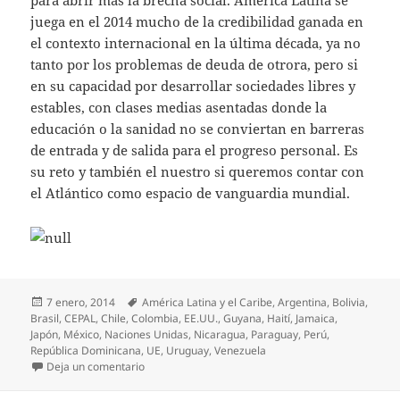
juega en el 2014 mucho de la credibilidad ganada en
el contexto internacional en la última década, ya no
tanto por los problemas de deuda de otrora, pero si
en su capacidad por desarrollar sociedades libres y
estables, con clases medias asentadas donde la
educación o la sanidad no se conviertan en barreras
de entrada y de salida para el progreso personal. Es
su reto y también el nuestro si queremos contar con
el Atlántico como espacio de vanguardia mundial.
Publicado
Etiquetas
7 enero, 2014
América Latina y el Caribe
,
Argentina
,
Bolivia
,
el
Brasil
,
CEPAL
,
Chile
,
Colombia
,
EE.UU.
,
Guyana
,
Haití
,
Jamaica
,
Japón
,
México
,
Naciones Unidas
,
Nicaragua
,
Paraguay
,
Perú
,
República Dominicana
,
UE
,
Uruguay
,
Venezuela
en América Latina siembra dudas sobre sus opcion
Deja un comentario