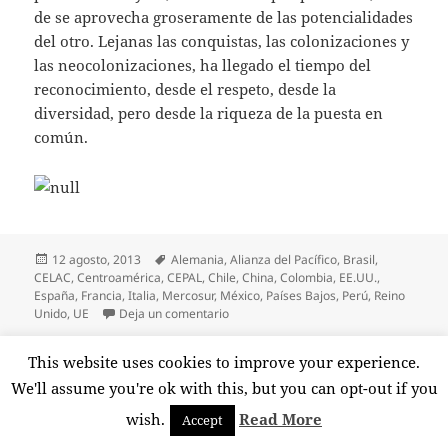
de se aprovecha groseramente de las potencialidades
del otro. Lejanas las conquistas, las colonizaciones y
las neocolonizaciones, ha llegado el tiempo del
reconocimiento, desde el respeto, desde la
diversidad, pero desde la riqueza de la puesta en
común.
Publicado
Etiquetas
12 agosto, 2013
Alemania
,
Alianza del Pacífico
,
Brasil
,
el
CELAC
,
Centroamérica
,
CEPAL
,
Chile
,
China
,
Colombia
,
EE.UU.
,
España
,
Francia
,
Italia
,
Mercosur
,
México
,
Países Bajos
,
Perú
,
Reino
en Acuerdos comerciales con Centroam
Unido
,
UE
Deja un comentario
This website uses cookies to improve your experience.
Del inviable camino del
We'll assume you're ok with this, but you can opt-out if you
chavismo sin Chávez
wish.
Read More
Accept