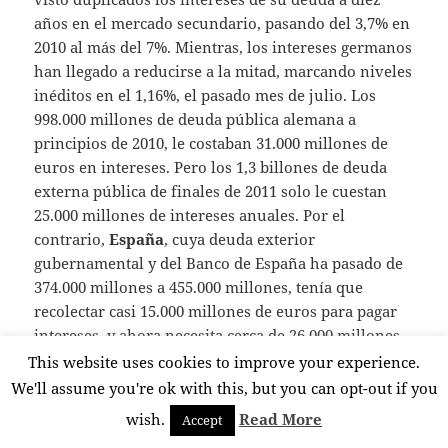
años en el mercado secundario, pasando del 3,7% en
2010 al más del 7%. Mientras, los intereses germanos
han llegado a reducirse a la mitad, marcando niveles
inéditos en el 1,16%, el pasado mes de julio. Los
998.000 millones de deuda pública alemana a
principios de 2010, le costaban 31.000 millones de
euros en intereses. Pero los 1,3 billones de deuda
externa pública de finales de 2011 solo le cuestan
25.000 millones de intereses anuales. Por el
contrario,
España
, cuya deuda exterior
gubernamental y del Banco de España ha pasado de
374.000 millones a 455.000 millones, tenía que
recolectar casi 15.000 millones de euros para pagar
intereses, y ahora necesita cerca de 26.000 millones
para hacer frente a esos pagos de la deuda. Los
This website uses cookies to improve your experience.
intereses que tiene que pagar España por su deuda
We'll assume you're ok with this, but you can opt-out if you
pública externa son los mismos que paga Alemania
wish.
Read More
Accept
por una deuda tres veces mayor. Si el euro