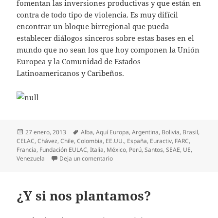
fomentan las inversiones productivas y que están en
contra de todo tipo de violencia. Es muy difícil
encontrar un bloque birregional que pueda
establecer diálogos sinceros sobre estas bases en el
mundo que no sean los que hoy componen la Unión
Europea y la Comunidad de Estados
Latinoamericanos y Caribeños.
Publicado
Etiquetas
27 enero, 2013
Alba
,
Aquí Europa
,
Argentina
,
Bolivia
,
Brasil
,
el
CELAC
,
Chávez
,
Chile
,
Colombia
,
EE.UU.
,
España
,
Euractiv
,
FARC
,
Francia
,
Fundación EULAC
,
Italia
,
México
,
Perú
,
Santos
,
SEAE
,
UE
,
en Cumbre UE América Latina Caribe: 
Venezuela
Deja un comentario
¿Y si nos plantamos?