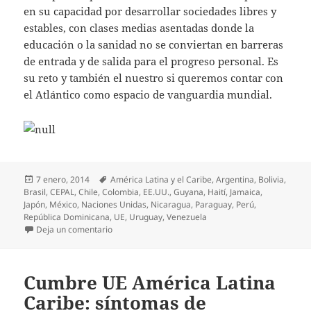
en su capacidad por desarrollar sociedades libres y
estables, con clases medias asentadas donde la
educación o la sanidad no se conviertan en barreras
de entrada y de salida para el progreso personal. Es
su reto y también el nuestro si queremos contar con
el Atlántico como espacio de vanguardia mundial.
Publicado
Etiquetas
7 enero, 2014
América Latina y el Caribe
,
Argentina
,
Bolivia
,
el
Brasil
,
CEPAL
,
Chile
,
Colombia
,
EE.UU.
,
Guyana
,
Haití
,
Jamaica
,
Japón
,
México
,
Naciones Unidas
,
Nicaragua
,
Paraguay
,
Perú
,
República Dominicana
,
UE
,
Uruguay
,
Venezuela
en América Latina siembra dudas sobre sus opcion
Deja un comentario
Cumbre UE América Latina
Caribe: síntomas de