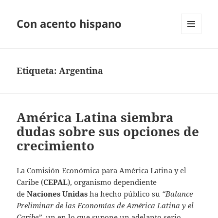
Con acento hispano
MENÚ
Y
WIDGETS
Etiqueta:
Argentina
América Latina siembra
dudas sobre sus opciones de
crecimiento
La Comisión Económica para América Latina y el
Caribe (
CEPAL
), organismo dependiente
de
Naciones Unidas
ha hecho público su
“Balance
Preliminar de las Economías de América Latina y el
Caribe”
, un en lo que supone un adelanto serio