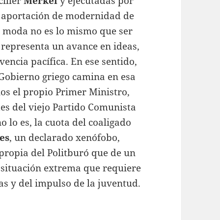
ciller
Merkel
y ejecutadas por
la aportación de modernidad de
e moda no es lo mismo que ser
representa un avance en ideas,
encia pacífica. En ese sentido,
 Gobierno griego camina en esa
os el propio Primer Ministro,
es del viejo Partido Comunista
o lo es, la cuota del coaligado
es
, un declarado xenófobo,
propia del Politburó que de un
 situación extrema que requiere
as y del impulso de la juventud.