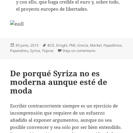
y con ello, que haga creíble el euro y, sobre todo,
el proyecto europeo de libertades.
Publicado
Etiquetas
30 junio, 2015
BCE
,
Draghi
,
FMI
,
Grecia
,
Merkel
,
Papadimos
,
el
en Algunas verdades g
Papandreu
,
Syriza
,
Tsipras
Deja un comentario
De porqué Syriza no es
moderna aunque esté de
moda
Escribir contracorriente siempre es un ejercicio de
incomprensión que requiere de un esfuerzo
añadido al exponer argumentos, aunque no sea
posible convencer y sea solo por ser bien entendido.