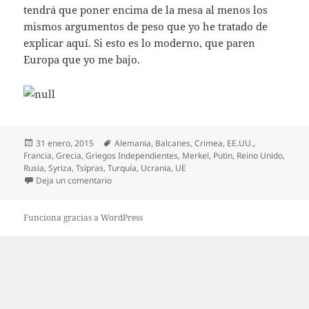
tendrá que poner encima de la mesa al menos los
mismos argumentos de peso que yo he tratado de
explicar aquí. Si esto es lo moderno, que paren
Europa que yo me bajo.
Publicado
Etiquetas
31 enero, 2015
Alemania
,
Balcanes
,
Crimea
,
EE.UU.
,
el
Francia
,
Grecia
,
Griegos Independientes
,
Merkel
,
Putin
,
Reino Unido
,
Rusia
,
Syriza
,
Tsipras
,
Turquía
,
Ucrania
,
UE
en De porqué Syriza no es moderna aunque esté 
Deja un comentario
Funciona gracias a WordPress