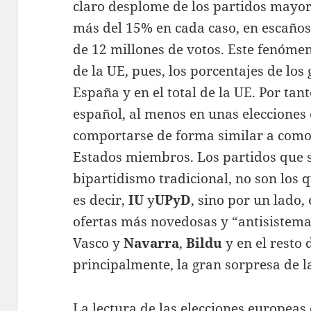
claro desplome de los partidos mayor
más del 15% en cada caso, en escaños
de 12 millones de votos. Este fenómen
de la UE, pues, los porcentajes de lo
España y en el total de la UE. Por tant
español, al menos en unas elecciones
comportarse de forma similar a como 
Estados miembros. Los partidos que se
bipartidismo tradicional, no son los q
es decir,
IU
y
UPyD
, sino por un lado,
ofertas más novedosas y “antisistem
Vasco y
Navarra
,
Bildu
y en el resto
principalmente, la gran sorpresa de la
La lectura de las elecciones europeas 