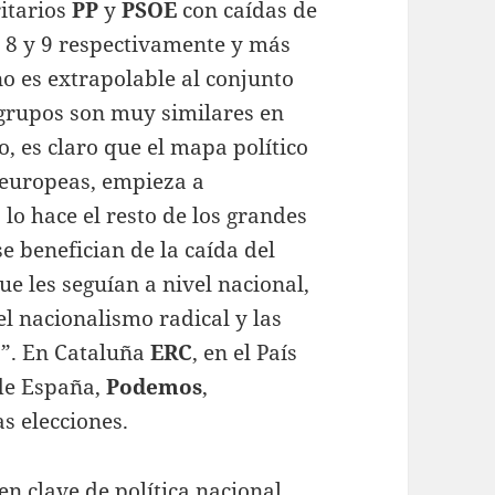
itarios
PP
y
PSOE
con caídas de
 8 y 9 respectivamente y más
o es extrapolable al conjunto
s grupos son muy similares en
o, es claro que el mapa político
 europeas, empieza a
lo hace el resto de los grandes
 benefician de la caída del
ue les seguían a nivel nacional,
 el nacionalismo radical y las
a”. En Cataluña
ERC
, en el País
 de España,
Podemos
,
s elecciones.
en clave de política nacional