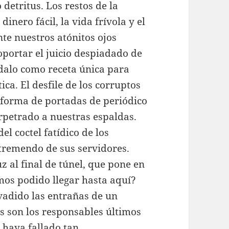
detritus. Los restos de la
inero fácil, la vida frívola y el
nte nuestros atónitos ojos
oportar el juicio despiadado de
dalo como receta única para
ca. El desfile de los corruptos
n forma de portadas de periódico
rpetrado a nuestras espaldas.
l coctel fatídico de los
 tremendo de sus servidores.
 al final de túnel, que pone en
mos podido llegar hasta aquí?
vadido las entrañas de un
s son los responsables últimos
s haya fallado tan