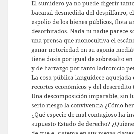
El sumidero ya no puede digerir tanto 
bacanal desmedida del despilfarro, el d
espolio de los bienes públicos, flota a
desorbitados. Nada ni nadie parece s
una prensa que monocultiva el escán
ganar notoriedad en su agonía mediáti
tiene dosis por igual de sobresalto e
y de hartazgo por tanto ladronicio pe
La cosa pública languidece aquejada de
recortes económicos y del descrédito
Una descomposición imparable, sin luz
serio riesgo la convivencia ¿Cómo he
¿Qué especie de mal contagioso ha in
supuesto Estado de derecho? ¿Quiéne
de que el sistema en sus piezas clave