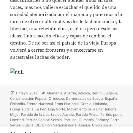
voces, más nos valiera escuchar el quejido de una
sociedad atemorizada por el mañana y ponernos a la
tarea de ofrecer alternativas desde la democracia y la
libertad, una rebelión ética, estética pero desde las
ideas. Una reacción eficaz y capaz de cambiar el
destino. De no ser así el paisaje de la vieja Europa
volverá a cerrar fronteras y a encerrarse en
ancestrales luchas de poder.
Publicado
Etiquetas
1 mayo, 2012
Alemania
,
Austria
,
Bélgica
,
Berlín
,
Bulgaria
,
el
Concentración Popular Ortodoxa
,
Demócratas de Suecia
,
España
,
Finlandia
,
Frente Nacional
,
Front Nacional
,
Grecia
,
Holanda
,
Hungría
,
Italia
,
Le Pen
,
Liga Norte
,
Movimiento para una Hungría
Mejor
,
Partido de la Libertad de Austria
,
Partido Pirata
,
Partido por la
Libertad
,
Partido Radical Serbio
,
Portugal
,
Rumanía
,
Sarkozy
,
Sarre
,
Serbia
,
Suecia
,
UE
,
Unión Nacional por el Ataque
,
Unión por el
Futuro
,
Van Rompuy
,
Verdaderos Finlandeses
,
Verdes
,
Vlaams