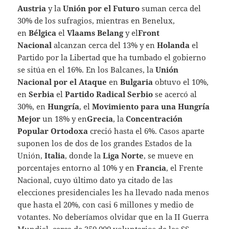
Austria
y la
Unión por el Futuro
suman cerca del
30% de los sufragios, mientras en Benelux,
en
Bélgica
el
Vlaams Belang
y el
Front
Nacional
alcanzan cerca del 13% y en
Holanda
el
Partido por la Libertad que ha tumbado el gobierno
se sitúa en el 16%. En los Balcanes, la
Unión
Nacional por el Ataque
en
Bulgaria
obtuvo el 10%,
en
Serbia
el
Partido Radical Serbio
se acercó al
30%, en
Hungría
, el
Movimiento para una Hungría
Mejor
un 18% y en
Grecia
, la
Concentración
Popular Ortodoxa
creció hasta el 6%. Casos aparte
suponen los de dos de los grandes Estados de la
Unión,
Italia
, donde la
Liga Norte
, se mueve en
porcentajes entorno al 10% y en
Francia
, el Frente
Nacional, cuyo último dato ya citado de las
elecciones presidenciales les ha llevado nada menos
que hasta el 20%, con casi 6 millones y medio de
votantes. No deberíamos olvidar que en la II Guerra
Mundial, cerca de 250.000 voluntarios de las SS