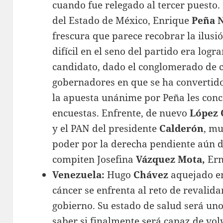
cuando fue relegado al tercer puesto.
del Estado de México, Enrique
Peña 
frescura que parece recobrar la ilusión
difícil en el seno del partido era log
candidato, dado el conglomerado de c
gobernadores en que se ha convertido
la apuesta unánime por Peña les conc
encuestas. Enfrente, de nuevo
López 
y el PAN del presidente
Calderón
, mu
poder por la derecha pendiente aún d
compiten Josefina
Vázquez Mota,
Ern
Venezuela:
Hugo
Chávez
aquejado en
cáncer se enfrenta al reto de revalida
gobierno. Su estado de salud será uno
saber si finalmente será capaz de vo