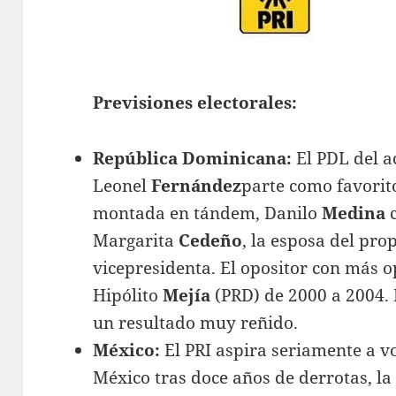
Previsiones electorales:
República Dominicana:
El PDL del a
Leonel
Fernández
parte como favorit
montada en tándem, Danilo
Medina
c
Margarita
Cedeño
, la esposa del pr
vicepresidenta. El opositor con más o
Hipólito
Mejía
(PRD) de 2000 a 2004.
un resultado muy reñido.
México:
El PRI aspira seriamente a v
México tras doce años de derrotas, l