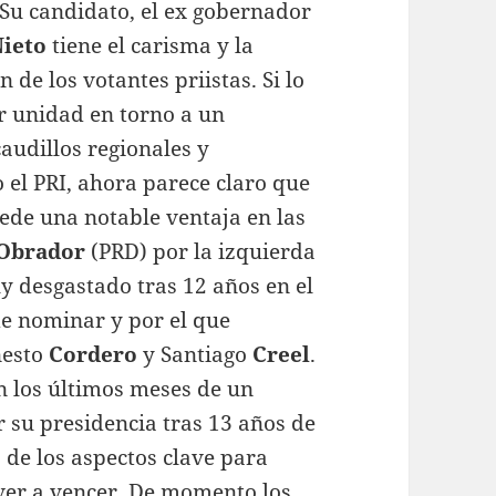
 Su candidato, el ex gobernador
Nieto
tiene el carisma y la
 de los votantes priistas. Si lo
rar unidad en torno a un
audillos regionales y
 el PRI, ahora parece claro que
ede una notable ventaja en las
Obrador
(PRD) por la izquierda
y desgastado tras 12 años en el
e nominar y por el que
esto
Cordero
y Santiago
Creel
.
 los últimos meses de un
r su presidencia tras 13 años de
 de los aspectos clave para
lver a vencer. De momento los