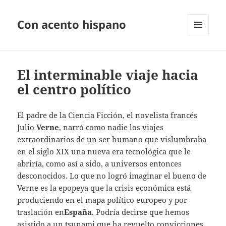
Con acento hispano
MENÚ
Y
WIDGETS
El interminable viaje hacia
el centro político
El padre de la Ciencia Ficción, el novelista francés
Julio
Verne
, narró como nadie los viajes
extraordinarios de un ser humano que vislumbraba
en el siglo XIX una nueva era tecnológica que le
abriría, como así a sido, a universos entonces
desconocidos. Lo que no logró imaginar el bueno de
Verne es la epopeya que la crisis económica está
produciendo en el mapa político europeo y por
traslación en
España
. Podría decirse que hemos
asistido a un tsunami que ha revuelto convicciones