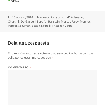
Publicado
Autor
Etiquetas
10 agosto, 2014
conacentohispano
Adenauer
,
el
Churchill
,
De Gasperi
,
España
,
Hallstein
,
Merkel. Rajoy
,
Monnet
,
Popper
,
Schuman
,
Spaak
,
Spinelli
,
Thatcher
,
Verne
Deja una respuesta
Tu dirección de correo electrónico no será publicada.
Los campos
obligatorios están marcados con
*
COMENTARIO
*