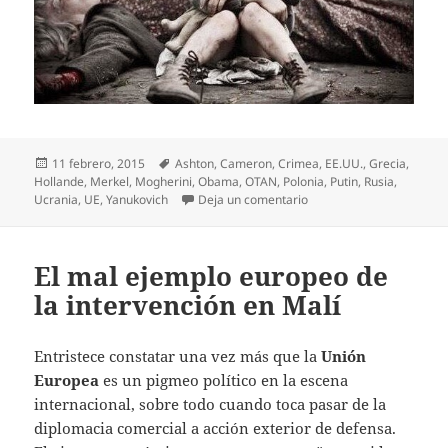
Publicado
Etiquetas
11 febrero, 2015
Ashton
,
Cameron
,
Crimea
,
EE.UU.
,
Grecia
,
el
Hollande
,
Merkel
,
Mogherini
,
Obama
,
OTAN
,
Polonia
,
Putin
,
Rusia
,
en Europa escenario de un
Ucrania
,
UE
,
Yanukovich
Deja un comentario
El mal ejemplo europeo de
la intervención en Malí
Entristece constatar una vez más que la
Unión
Europea
es un pigmeo político en la escena
internacional, sobre todo cuando toca pasar de la
diplomacia comercial a acción exterior de defensa.