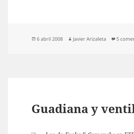
Publicado
Autor
6 abril 2008
Javier Arizaleta
5 come
el
Guadiana y venti