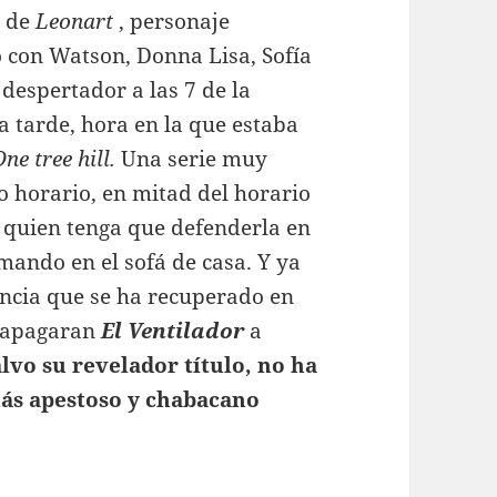
s de
Leonart
, personaje
o con Watson, Donna Lisa, Sofía
 despertador a las 7 de la
a tarde, hora en la que estaba
One tree hill.
Una serie muy
o horario, en mitad del horario
i a quien tenga que defenderla en
 mando en el sofá de casa. Y ya
ancia que se ha recuperado en
e apagaran
El
Ventilador
a
vo su revelador título, no ha
más apestoso y chabacano