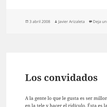
Publicado
Autor
3 abril 2008
Javier Arizaleta
Deja un
el
Los convidados
A la gente lo que le gusta es ser millo
en la tele y hacer el ridículo. Ésta es