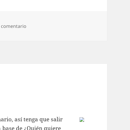
en Guadiana y ventila
 comentario
nario, así tenga que salir
 la base de ¿Quién quiere