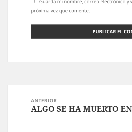
Guarda mi nombre, correo electrónico y 
próxima vez que comente.
Navegación
de
ANTERIOR
ALGO SE HA MUERTO EN
entradas
Entrada
anterior: