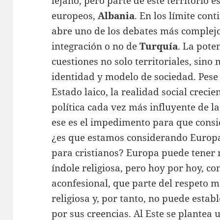
lejano, pero parte de este territorio 
europeos,
Albania
. En los límite con
abre uno de los debates más complejo
integración o no de
Turquía
. La pote
cuestiones no solo territoriales, si
identidad y modelo de sociedad. Pese
Estado laico, la realidad social crecie
política cada vez más influyente de l
ese es el impedimento para que consi
¿es que estamos considerando Europa 
para cristianos? Europa puede tener r
índole religiosa, pero hoy por hoy, co
aconfesional, que parte del respeto m
religiosa y, por tanto, no puede estab
por sus creencias. Al Este se plante