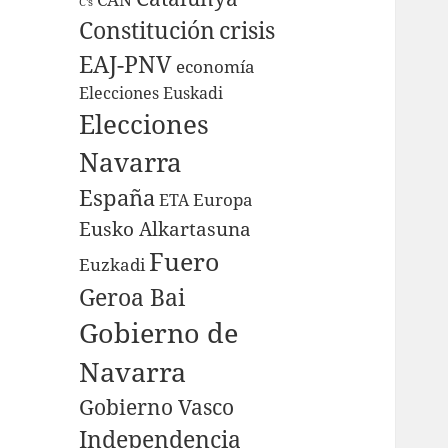
C's
Constitución
crisis
EAJ-PNV
economía
Elecciones Euskadi
Elecciones
Navarra
España
Europa
ETA
Eusko Alkartasuna
Fuero
Euzkadi
Geroa Bai
Gobierno de
Navarra
Gobierno Vasco
Independencia