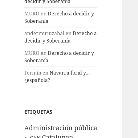
decidir y Soberanía
MURO
en
Derecho a decidir y
Soberanía
andermuruzabal
en
Derecho a
decidir y Soberanía
MURO
en
Derecho a decidir y
Soberanía
Fermín
en
Navarra foral y…
¿española?
ETIQUETAS
Administración pública
Catalunya
CAN