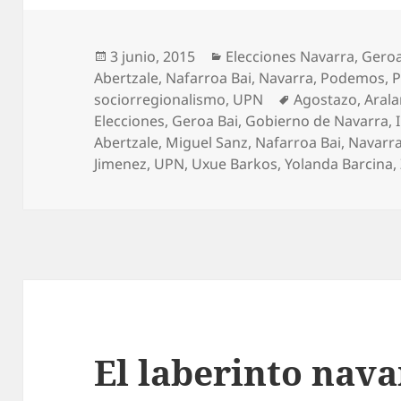
Publicado
Categorías
3 junio, 2015
Elecciones Navarra
,
Geroa
el
Abertzale
,
Nafarroa Bai
,
Navarra
,
Podemos
,
P
Etiquetas
sociorregionalismo
,
UPN
Agostazo
,
Arala
Elecciones
,
Geroa Bai
,
Gobierno de Navarra
,
Abertzale
,
Miguel Sanz
,
Nafarroa Bai
,
Navarr
Jimenez
,
UPN
,
Uxue Barkos
,
Yolanda Barcina
,
El laberinto nava