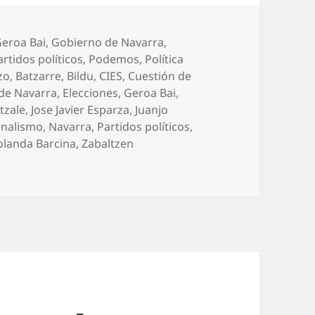
eroa Bai
,
Gobierno de Navarra
,
artidos políticos
,
Podemos
,
Política
zo
,
Batzarre
,
Bildu
,
CIES
,
Cuestión de
 de Navarra
,
Elecciones
,
Geroa Bai
,
tzale
,
Jose Javier Esparza
,
Juanjo
onalismo
,
Navarra
,
Partidos políticos
,
olanda Barcina
,
Zabaltzen
; encuestas, cambio, líneas rojas y pactos…