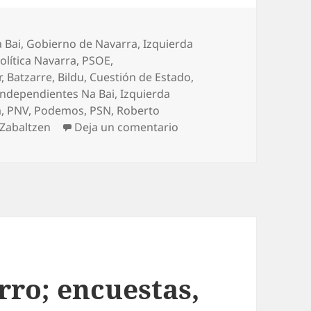
 Bai
,
Gobierno de Navarra
,
Izquierda
olítica Navarra
,
PSOE
,
r
,
Batzarre
,
Bildu
,
Cuestión de Estado
,
Independientes Na Bai
,
Izquierda
a
,
PNV
,
Podemos
,
PSN
,
Roberto
en Y llegó el cambio…
Zabaltzen
Deja un comentario
rro; encuestas,