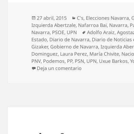
Publicado
Categorías
27 abril, 2015
C's
,
Elecciones Navarra
,
G
el
Izquierda Abertzale
,
Nafarroa Bai
,
Navarra
,
P
Etiquetas
Navarra
,
PSOE
,
UPN
Adolfo Araiz
,
Agosta
Estado
,
Diario de Navarra
,
Diario de Noticias
Gizaker
,
Gobierno de Navarra
,
Izquierda Aber
Dominguez
,
Laura Perez
,
María Chivite
,
Naci
PNV
,
Podemos
,
PP
,
PSN
,
UPN
,
Uxue Barkos
,
Y
en El laberinto navarro
Deja un comentario