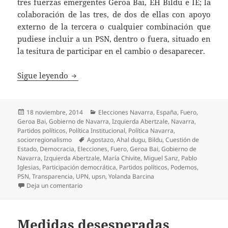
tres fuerzas emergentes Geroa Bai, EH Bildu e IE; la
colaboración de las tres, de dos de ellas con apoyo
externo de la tercera o cualquier combinación que
pudiese incluir a un PSN, dentro o fuera, situado en
la tesitura de participar en el cambio o desaparecer.
Demasiadas incertidumbres
Sigue leyendo
Publicado
Categorías
18 noviembre, 2014
Elecciones Navarra
,
España
,
Fuero
,
el
Geroa Bai
,
Gobierno de Navarra
,
Izquierda Abertzale
,
Navarra
,
Partidos políticos
,
Política Institucional
,
Política Navarra
,
Etiquetas
sociorregionalismo
Agostazo
,
Ahal dugu
,
Bildu
,
Cuestión de
Estado
,
Democracia
,
Elecciones
,
Fuero
,
Geroa Bai
,
Gobierno de
Navarra
,
Izquierda Abertzale
,
María Chivite
,
Miguel Sanz
,
Pablo
Iglesias
,
Participación democrática
,
Partidos políticos
,
Podemos
,
PSN
,
Transparencia
,
UPN
,
upsn
,
Yolanda Barcina
en Demasiadas incertidumbres
Deja un comentario
Medidas desesperadas