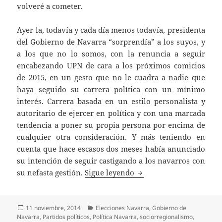
volveré a cometer.
Ayer la, todavía y cada día menos todavía, presidenta
del Gobierno de Navarra “sorprendía” a los suyos, y
a los que no lo somos, con la renuncia a seguir
encabezando UPN de cara a los próximos comicios
de 2015, en un gesto que no le cuadra a nadie que
haya seguido su carrera política con un mínimo
interés. Carrera basada en un estilo personalista y
autoritario de ejercer en política y con una marcada
tendencia a poner su propia persona por encima de
cualquier otra consideración. Y más teniendo en
cuenta que hace escasos dos meses había anunciado
su intención de seguir castigando a los navarros con
Medidas desesperadas
su nefasta gestión.
Sigue leyendo
Publicado
Categorías
11 noviembre, 2014
Elecciones Navarra
,
Gobierno de
el
Navarra
,
Partidos políticos
,
Política Navarra
,
sociorregionalismo
,