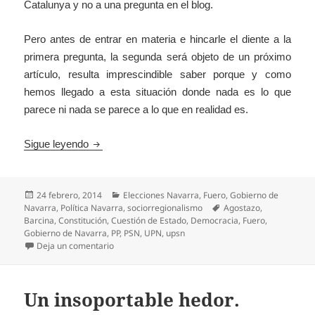
Catalunya y no a una pregunta en el blog.
Pero antes de entrar en materia e hincarle el diente a la
primera pregunta, la segunda será objeto de un próximo
artículo, resulta imprescindible saber porque y como
hemos llegado a esta situación donde nada es lo que
parece ni nada se parece a lo que en realidad es.
Navarra; La transición hurtada
Sigue leyendo
Publicado
Categorías
24 febrero, 2014
Elecciones Navarra
,
Fuero
,
Gobierno de
el
Etiquetas
Navarra
,
Política Navarra
,
sociorregionalismo
Agostazo
,
Barcina
,
Constitución
,
Cuestión de Estado
,
Democracia
,
Fuero
,
Gobierno de Navarra
,
PP
,
PSN
,
UPN
,
upsn
en Navarra; La transición hurtada
Deja un comentario
Un insoportable hedor.