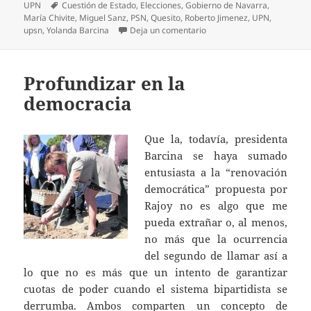
Etiquetas
UPN
Cuestión de Estado
,
Elecciones
,
Gobierno de Navarra
,
María Chivite
,
Miguel Sanz
,
PSN
,
Quesito
,
Roberto Jimenez
,
UPN
,
en Medidas desesperadas
upsn
,
Yolanda Barcina
Deja un comentario
Profundizar en la
democracia
Que la, todavía, presidenta
Barcina se haya sumado
entusiasta a la “renovación
democrática” propuesta por
Rajoy no es algo que me
pueda extrañar o, al menos,
no más que la ocurrencia
del segundo de llamar así a
lo que no es más que un intento de garantizar
cuotas de poder cuando el sistema bipartidista se
derrumba. Ambos comparten un concepto de