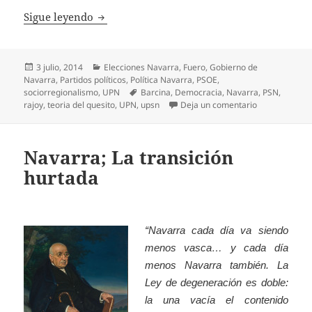
Profundizar en la democracia
Sigue leyendo
Publicado
Categorías
3 julio, 2014
Elecciones Navarra
,
Fuero
,
Gobierno de
el
Navarra
,
Partidos políticos
,
Política Navarra
,
PSOE
,
Etiquetas
sociorregionalismo
,
UPN
Barcina
,
Democracia
,
Navarra
,
PSN
,
en Profundiza
rajoy
,
teoria del quesito
,
UPN
,
upsn
Deja un comentario
Navarra; La transición
hurtada
“Navarra cada día va siendo
menos vasca… y cada día
menos Navarra también. La
Ley de degeneración es doble:
la una vacía el contenido