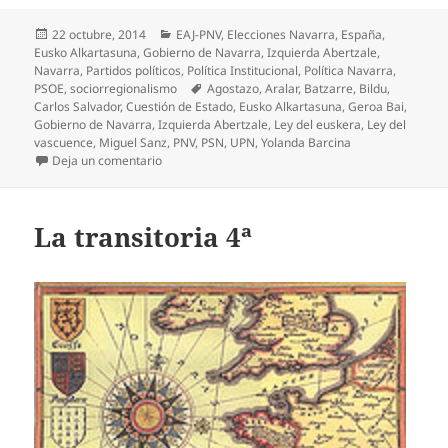
Publicado
Categorías
22 octubre, 2014
EAJ-PNV
,
Elecciones Navarra
,
España
,
el
Eusko Alkartasuna
,
Gobierno de Navarra
,
Izquierda Abertzale
,
Navarra
,
Partidos políticos
,
Política Institucional
,
Política Navarra
,
Etiquetas
PSOE
,
sociorregionalismo
Agostazo
,
Aralar
,
Batzarre
,
Bildu
,
Carlos Salvador
,
Cuestión de Estado
,
Eusko Alkartasuna
,
Geroa Bai
,
Gobierno de Navarra
,
Izquierda Abertzale
,
Ley del euskera
,
Ley del
vascuence
,
Miguel Sanz
,
PNV
,
PSN
,
UPN
,
Yolanda Barcina
en La conjura de las minorías
Deja un comentario
La transitoria 4ª