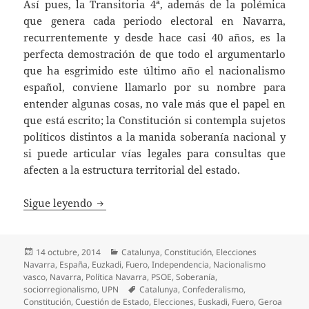
Así pues, la Transitoria 4ª, además de la polémica
que genera cada periodo electoral en Navarra,
recurrentemente y desde hace casi 40 años, es la
perfecta demostración de que todo el argumentarlo
que ha esgrimido este último año el nacionalismo
español, conviene llamarlo por su nombre para
entender algunas cosas, no vale más que el papel en
que está escrito; la Constitución si contempla sujetos
políticos distintos a la manida soberanía nacional y
si puede articular vías legales para consultas que
afecten a la estructura territorial del estado.
La transitoria 4ª
Sigue leyendo
Publicado
Categorías
14 octubre, 2014
Catalunya
,
Constitución
,
Elecciones
el
Navarra
,
España
,
Euzkadi
,
Fuero
,
Independencia
,
Nacionalismo
vasco
,
Navarra
,
Política Navarra
,
PSOE
,
Soberanía
,
Etiquetas
sociorregionalismo
,
UPN
Catalunya
,
Confederalismo
,
Constitución
,
Cuestión de Estado
,
Elecciones
,
Euskadi
,
Fuero
,
Geroa