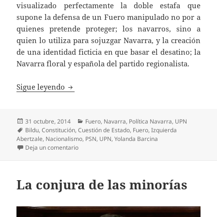
visualizado perfectamente la doble estafa que
supone la defensa de un Fuero manipulado no por a
quienes pretende proteger; los navarros, sino a
quien lo utiliza para sojuzgar Navarra, y la creación
de una identidad ficticia en que basar el desatino; la
Navarra floral y española del partido regionalista.
La doble estafa; UPN frente a su propio esp
Sigue leyendo
Publicado
Categorías
31 octubre, 2014
Fuero
,
Navarra
,
Política Navarra
,
UPN
el
Etiquetas
Bildu
,
Constitución
,
Cuestión de Estado
,
Fuero
,
Izquierda
Abertzale
,
Nacionalismo
,
PSN
,
UPN
,
Yolanda Barcina
en La doble estafa; UPN frente a su propio espejo.
Deja un comentario
La conjura de las minorías