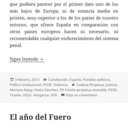
que pudiera parecer por el primer dato uno de los
más bajos de Europa, ni de estancia media en
prisión, muy superior a los de los países de nuestro
entorno, que ofrece España en comparación con
otros países europeos hacen ni necesario, ni
recomendable cualquier endurecimiento del sistema
penal.
Prisión permanente revisable
Sigue leyendo
Publicado
Categorías
3 febrero, 2015
Constitución
,
España
,
Partidos políticos
,
el
Etiquetas
Política Institucional
,
PSOE
,
Violencia
Cadena Perpetua
,
Justicia
,
Mariano Rajoy
,
Pedro Sánchez
,
PP
,
Prisión perpetua revisable
,
PSOE
,
en Prisión permane
Tiranía
,
UPyD
,
Venganza
,
VOX
Deja un comentario
El año del Fuero