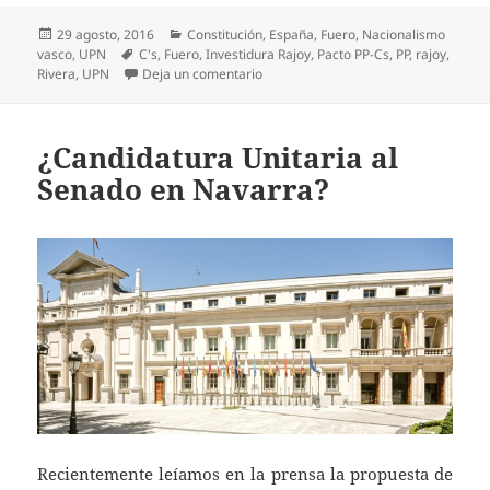
Publicado
Categorías
29 agosto, 2016
Constitución
,
España
,
Fuero
,
Nacionalismo
el
Etiquetas
vasco
,
UPN
C's
,
Fuero
,
Investidura Rajoy
,
Pacto PP-Cs
,
PP
,
rajoy
,
en Mariano Gamazo y German Rivera
Rivera
,
UPN
Deja un comentario
¿Candidatura Unitaria al
Senado en Navarra?
Recientemente leíamos en la prensa la propuesta de