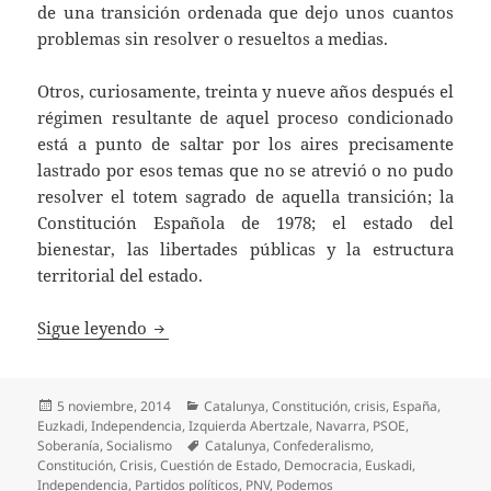
de una transición ordenada que dejo unos cuantos
problemas sin resolver o resueltos a medias.
Otros, curiosamente, treinta y nueve años después el
régimen resultante de aquel proceso condicionado
está a punto de saltar por los aires precisamente
lastrado por esos temas que no se atrevió o no pudo
resolver el totem sagrado de aquella transición; la
Constitución Española de 1978; el estado del
bienestar, las libertades públicas y la estructura
territorial del estado.
39 años después…
Sigue leyendo
Publicado
Categorías
5 noviembre, 2014
Catalunya
,
Constitución
,
crisis
,
España
,
el
Euzkadi
,
Independencia
,
Izquierda Abertzale
,
Navarra
,
PSOE
,
Etiquetas
Soberanía
,
Socialismo
Catalunya
,
Confederalismo
,
Constitución
,
Crisis
,
Cuestión de Estado
,
Democracia
,
Euskadi
,
Independencia
,
Partidos políticos
,
PNV
,
Podemos