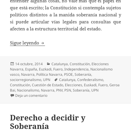
entender algunas cosas, no vale más que el papel en
que está escrito; la Constitución si contempla sujetos
políticos distintos a la manida soberanía nacional y
si puede articular vías legales para consultas que
afecten a la estructura territorial del estado.
La transitoria 4ª
Sigue leyendo
Publicado
Categorías
14 octubre, 2014
Catalunya
,
Constitución
,
Elecciones
el
Navarra
,
España
,
Euzkadi
,
Fuero
,
Independencia
,
Nacionalismo
vasco
,
Navarra
,
Política Navarra
,
PSOE
,
Soberanía
,
Etiquetas
sociorregionalismo
,
UPN
Catalunya
,
Confederalismo
,
Constitución
,
Cuestión de Estado
,
Elecciones
,
Euskadi
,
Fuero
,
Geroa
Bai
,
Nacionalismo
,
Navarra
,
PNV
,
PSN
,
Soberanía
,
UPN
en La transitoria 4ª
Deja un comentario
Derecho a decidir y
Soberanía