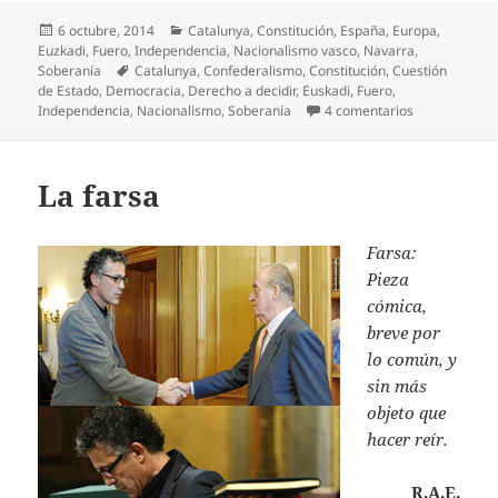
Publicado
Categorías
6 octubre, 2014
Catalunya
,
Constitución
,
España
,
Europa
,
el
Euzkadi
,
Fuero
,
Independencia
,
Nacionalismo vasco
,
Navarra
,
Etiquetas
Soberanía
Catalunya
,
Confederalismo
,
Constitución
,
Cuestión
de Estado
,
Democracia
,
Derecho a decidir
,
Euskadi
,
Fuero
,
en Derecho a 
Independencia
,
Nacionalismo
,
Soberanía
4 comentarios
La farsa
Farsa:
Pieza
cómica,
breve por
lo común, y
sin más
objeto que
hacer reír.
R.A.E.