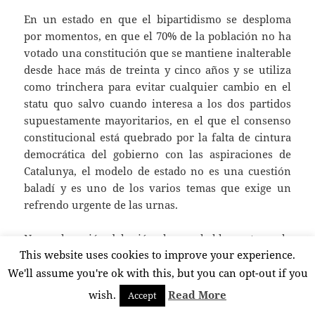
En un estado en que el bipartidismo se desploma
por momentos, en que el 70% de la población no ha
votado una constitución que se mantiene inalterable
desde hace más de treinta y cinco años y se utiliza
como trinchera para evitar cualquier cambio en el
statu quo salvo cuando interesa a los dos partidos
supuestamente mayoritarios, en el que el consenso
constitucional está quebrado por la falta de cintura
democrática del gobierno con las aspiraciones de
Catalunya, el modelo de estado no es una cuestión
baladí y es uno de los varios temas que exige un
refrendo urgente de las urnas.
No era la sesión del miércoles, probablemente, en la
This website uses cookies to improve your experience.
que ninguna de las reivindicaciones del grupo
parlamentario de Amaiur fuera a ser escuchada, y
We'll assume you're ok with this, but you can opt-out if you
mucho menos atendida y es fácil de comprender la
wish.
Read More
Accept
frustración de sus componentes. Más discutible es si