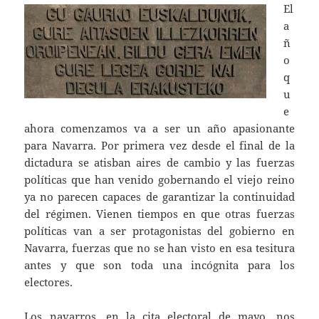
El
a
ñ
o
q
u
e
ahora comenzamos va a ser un año apasionante
para Navarra. Por primera vez desde el final de la
dictadura se atisban aires de cambio y las fuerzas
políticas que han venido gobernando el viejo reino
ya no parecen capaces de garantizar la continuidad
del régimen. Vienen tiempos en que otras fuerzas
políticas van a ser protagonistas del gobierno en
Navarra, fuerzas que no se han visto en esa tesitura
antes y que son toda una incógnita para los
electores.
Los navarros, en la cita electoral de mayo, nos