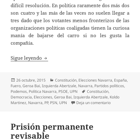
difícil resolución. En política raramente dos más dos
son cuatro y las más de las veces no suelen llegar a
tres dado que los votantes menos fronterizos de las
organizaciones políticas coaligadas tienen la curiosa
manía de bajarse del carro si no les gusta la
compañía.
¿Candidatura Unitaria al Senado en Navarr
Sigue leyendo
Publicado
Categorías
26 octubre, 2015
Constitución
,
Elecciones Navarra
,
España
,
el
Fuero
,
Geroa Bai
,
Izquierda Abertzale
,
Navarra
,
Partidos políticos
,
Etiquetas
Podemos
,
Política Navarra
,
PSOE
,
UPN
Constitución
,
Democracia
,
Elecciones
,
Geroa Bai
,
Izquierda Abertzale
,
Koldo
en ¿Candidatura 
Martinez
,
Navarra
,
PP
,
PSN
,
UPN
Deja un comentario
Prisión permanente
revisable