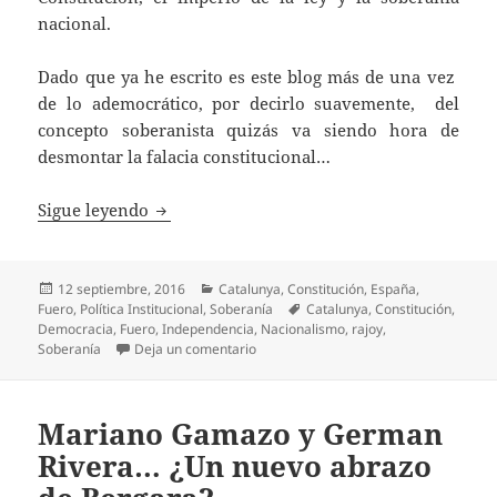
nacional.
Dado que ya he escrito es este blog más de una vez
de lo ademocrático, por decirlo suavemente, del
concepto soberanista quizás va siendo hora de
desmontar la falacia constitucional…
Constitución e imperio de la ley
Sigue leyendo
Publicado
Categorías
12 septiembre, 2016
Catalunya
,
Constitución
,
España
,
el
Etiquetas
Fuero
,
Política Institucional
,
Soberanía
Catalunya
,
Constitución
,
Democracia
,
Fuero
,
Independencia
,
Nacionalismo
,
rajoy
,
en Constitución e imperio de la ley
Soberanía
Deja un comentario
Mariano Gamazo y German
Rivera… ¿Un nuevo abrazo