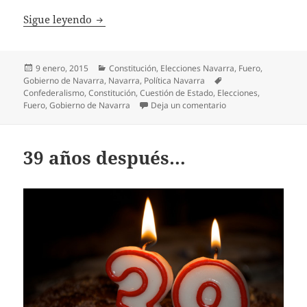
El año del Fuero
Sigue leyendo
Publicado
Categorías
9 enero, 2015
Constitución
,
Elecciones Navarra
,
Fuero
,
el
Etiquetas
Gobierno de Navarra
,
Navarra
,
Política Navarra
Confederalismo
,
Constitución
,
Cuestión de Estado
,
Elecciones
,
en El año del Fuero
Fuero
,
Gobierno de Navarra
Deja un comentario
39 años después…