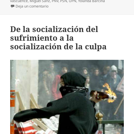
vascuence
,
Miguel Sanz
,
PNV
,
PSN
,
UPN
,
Yolanda Barcina
en La conjura de las minorías
Deja un comentario
De la socialización del
sufrimiento a la
socialización de la culpa