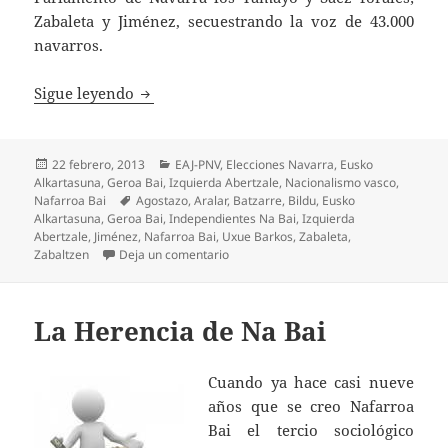
Zabaleta y Jiménez, secuestrando la voz de 43.000
navarros.
Tránsfugas
Sigue leyendo
Publicado
Categorías
22 febrero, 2013
EAJ-PNV
,
Elecciones Navarra
,
Eusko
el
Alkartasuna
,
Geroa Bai
,
Izquierda Abertzale
,
Nacionalismo vasco
,
Etiquetas
Nafarroa Bai
Agostazo
,
Aralar
,
Batzarre
,
Bildu
,
Eusko
Alkartasuna
,
Geroa Bai
,
Independientes Na Bai
,
Izquierda
Abertzale
,
Jiménez
,
Nafarroa Bai
,
Uxue Barkos
,
Zabaleta
,
en Tránsfugas
Zabaltzen
Deja un comentario
La Herencia de Na Bai
Cuando ya hace casi nueve
años que se creo Nafarroa
Bai el tercio sociológico