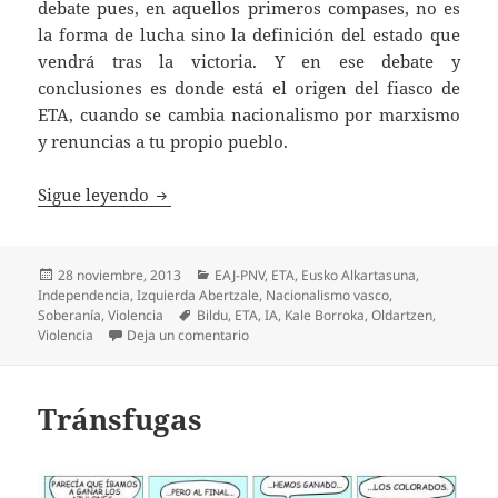
debate pues, en aquellos primeros compases, no es
la forma de lucha sino la definición del estado que
vendrá tras la victoria. Y en ese debate y
conclusiones es donde está el origen del fiasco de
ETA, cuando se cambia nacionalismo por marxismo
y renuncias a tu propio pueblo.
De la socialización del sufrimiento a la soc
Sigue leyendo
Publicado
Categorías
28 noviembre, 2013
EAJ-PNV
,
ETA
,
Eusko Alkartasuna
,
el
Independencia
,
Izquierda Abertzale
,
Nacionalismo vasco
,
Etiquetas
Soberanía
,
Violencia
Bildu
,
ETA
,
IA
,
Kale Borroka
,
Oldartzen
,
en De la socialización del sufrimiento a l
Violencia
Deja un comentario
Tránsfugas