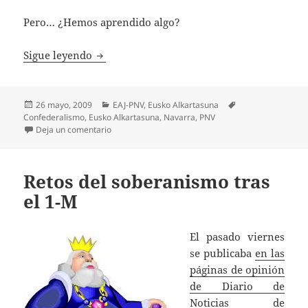
Pero… ¿Hemos aprendido algo?
Veinticinco años después … ¿otro suicidio 
Sigue leyendo
Publicado
Categorías
Etiquetas
26 mayo, 2009
EAJ-PNV
,
Eusko Alkartasuna
el
Confederalismo
,
Eusko Alkartasuna
,
Navarra
,
PNV
en Veinticinco años después … ¿otro suicidio asimét
Deja un comentario
Retos del soberanismo tras
el 1-M
El pasado viernes
se publicaba
en las
páginas de opinión
de Diario de
Noticias de