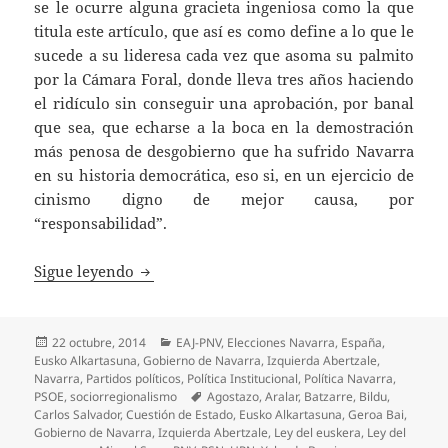
se le ocurre alguna gracieta ingeniosa como la que
titula este artículo, que así es como define a lo que le
sucede a su lideresa cada vez que asoma su palmito
por la Cámara Foral, donde lleva tres años haciendo
el ridículo sin conseguir una aprobación, por banal
que sea, que echarse a la boca en la demostración
más penosa de desgobierno que ha sufrido Navarra
en su historia democrática, eso si, en un ejercicio de
cinismo digno de mejor causa, por
“responsabilidad”.
La conjura de las minorías
Sigue leyendo
Publicado
Categorías
22 octubre, 2014
EAJ-PNV
,
Elecciones Navarra
,
España
,
el
Eusko Alkartasuna
,
Gobierno de Navarra
,
Izquierda Abertzale
,
Navarra
,
Partidos políticos
,
Política Institucional
,
Política Navarra
,
Etiquetas
PSOE
,
sociorregionalismo
Agostazo
,
Aralar
,
Batzarre
,
Bildu
,
Carlos Salvador
,
Cuestión de Estado
,
Eusko Alkartasuna
,
Geroa Bai
,
Gobierno de Navarra
,
Izquierda Abertzale
,
Ley del euskera
,
Ley del