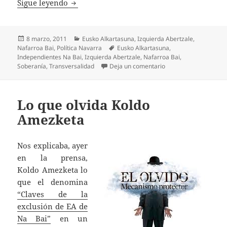
¿POR QUÉ CUELGA TODAVÍA EL CARTEL DE
Sigue leyendo
Publicado
Categorías
8 marzo, 2011
Eusko Alkartasuna
,
Izquierda Abertzale
,
el
Etiquetas
Nafarroa Bai
,
Política Navarra
Eusko Alkartasuna
,
Independientes Na Bai
,
Izquierda Abertzale
,
Nafarroa Bai
,
en ¿POR QUÉ CUELGA 
Soberanía
,
Transversalidad
Deja un comentario
Lo que olvida Koldo
Amezketa
Nos explicaba, ayer
en la prensa,
Koldo Amezketa lo
que el denomina
“Claves de la
exclusión de EA de
Na Bai”
en un