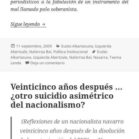
periodísticos a la fabulación de un instrumento del
mal llamado polo soberanista.
Desde la torre de San Cernin no se ve Maltz
Sigue leyendo
Publicado
Categorías
11 septiembre, 2009
Eusko Alkartasuna
,
Izquierda
el
Etiquetas
Abertzale
,
Nafarroa Bai
,
Política Institucional
Eusko
Alkartasuna
,
Izquierda Abertzale
,
Nafarroa Bai
,
Navarra
,
Txema
en Desde la torre de San Cernin no se ve 
Landa
Deja un comentario
Veinticinco años después …
¿otro suicidio asimétrico
del nacionalismo?
(Reflexiones de un nacionalista navarro
veinticinco años después de la disolución