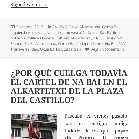
La Herencia de Na Bai
Sigue leyendo
Publicado
Categorías
2 octubre, 2012
EAJ-PNV
,
Eusko Alkartasuna
,
Geroa Bai
,
el
Izquierda Abertzale
,
Nacionalismo vasco
,
Nafarroa Bai
,
Partidos
Etiquetas
políticos
,
Política Navarra
Aralar
,
Batzarre
,
Bildu
,
Cuestión de
Estado
,
Eusko Alkartasuna
,
Geroa Bai
,
Independientes Na Bai
,
PNV
,
en La He
Transversalidad
,
Uxue Barkos
,
Zabaltzen
Deja un comentario
¿POR QUÉ CUELGA TODAVÍA
EL CARTEL DE NA BAI EN EL
ALKARTETXE DE LA PLAZA
DEL CASTILLO?
Paseaba, el vienes pasado,
con un antiguo amigo
EAkide, de los que apoyan
sin fisuras la nueva