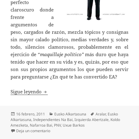
perfecto
claroscuro donde
frente a
argumentos de
peso, cargados de razón, mezcla tópicos y consignas
sin mayor calado político, medias verdades y, sobre
todo, silencios clamorosos, probablemente en el
ejercicio de “
maquillaje político”
más duro que haya
tenido que hacer en su vida y es, quizás, por eso que
son sus propios argumentos los que pueden servir
para preguntarse ¿En qué te has convertido EA?
Lo que olvida Koldo Amezketa
Sigue leyendo
Publicado
Categorías
Etiquetas
16 febrero, 2011
Eusko Alkartasuna
Aralar
,
Eusko
el
Alkartasuna
,
Independientes Na Bai
,
Izquierda Abertzale
,
Koldo
Amezketa
,
Nafarroa Bai
,
PNV
,
Uxue Barkos
en Lo que olvida Koldo Amezketa
Deja un comentario