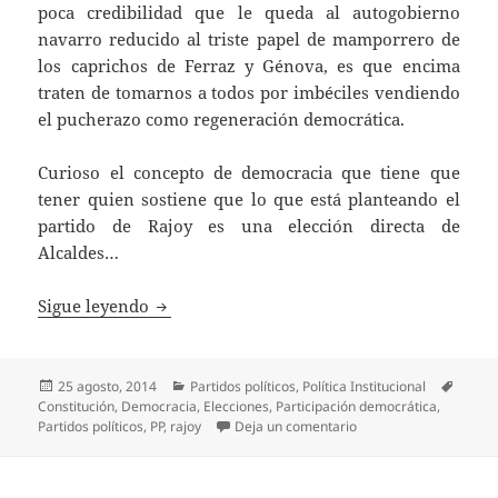
poca credibilidad que le queda al autogobierno
navarro reducido al triste papel de mamporrero de
los caprichos de Ferraz y Génova, es que encima
traten de tomarnos a todos por imbéciles vendiendo
el pucherazo como regeneración democrática.
Curioso el concepto de democracia que tiene que
tener quien sostiene que lo que está planteando el
partido de Rajoy es una elección directa de
Alcaldes…
Un curioso concepto de democracia
Sigue leyendo
Publicado
Categorías
Etique
25 agosto, 2014
Partidos políticos
,
Política Institucional
el
Constitución
,
Democracia
,
Elecciones
,
Participación democrática
,
en Un curioso concept
Partidos políticos
,
PP
,
rajoy
Deja un comentario