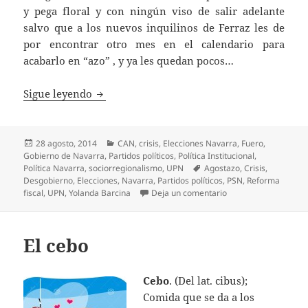
y pega floral y con ningún viso de salir adelante
salvo que a los nuevos inquilinos de Ferraz les de
por encontrar otro mes en el calendario para
acabarlo en “azo” , y ya les quedan pocos…
Paradojas navarras
Sigue leyendo
Publicado
Categorías
28 agosto, 2014
CAN
,
crisis
,
Elecciones Navarra
,
Fuero
,
el
Gobierno de Navarra
,
Partidos políticos
,
Política Institucional
,
Etiquetas
Política Navarra
,
sociorregionalismo
,
UPN
Agostazo
,
Crisis
,
Desgobierno
,
Elecciones
,
Navarra
,
Partidos políticos
,
PSN
,
Reforma
en Paradojas navarr
fiscal
,
UPN
,
Yolanda Barcina
Deja un comentario
El cebo
Cebo
. (Del lat. cibus);
Comida que se da a los