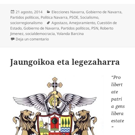
Publicado
Categorías
21 agosto, 2014
Elecciones Navarra
,
Gobierno de Navarra
,
el
Partidos políticos
,
Política Navarra
,
PSOE
,
Socialismo
,
Etiquetas
sociorregionalismo
Agostazo
,
Amejoramiento
,
Cuestión de
Estado
,
Gobierno de Navarra
,
Partidos políticos
,
PSN
,
Roberto
Jimenez
,
socialdemocracia
,
Yolanda Barcina
en La renovación del PSN
Deja un comentario
Jaungoikoa eta legezaharra
“Pro
libert
ate
patri
a gens
libera
estate
”