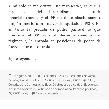
A mi solo se me ocurre una respuesta y es que la
otra pata del bipartidismo se hunde
irremisiblemente y el PP no tiene absolutamente
ningún interlocutor una vez finiquitado el PSOE. No
es tanto la perdida de poder puntual lo que
preocupa al PP sino el desmoronamiento del
régimen y la entrada en posiciones de poder de
fuerzas que no controla.
El cebo
Sigue leyendo
Publicado
Categorías
26 agosto, 2014
Elecciones Euskadi
,
Elecciones Navarra
,
el
Etiquetas
España
,
Partidos políticos
,
Política Institucional
,
PSOE
Bildu
,
Constitución
,
Democracia
,
Elección directa de alcaldes
,
Elecciones
,
Izquierda Abertzale
,
Participación democrática
,
Partidos políticos
,
en El cebo
PP
,
PSOE
,
rajoy
Deja un comentario