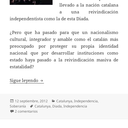
llevado a la nación catalana
a una reivindicación
independentista como la de esta Diada.
¿Pero que ha pasado para que un nacionalismo
cultural, integrador y amable como el catalán más
preocupado por proteger su propia identidad
nacional que por desarrollar instituciones como
estado haya pasado a la reivindicación masiva de
estatalidad?
El día en que los catalanes dejaron de ser 
Sigue leyendo
Publicado
Categorías
12 septiembre, 2012
Catalunya
,
Independencia
,
el
Etiquetas
Soberanía
Catalunya
,
Diada
,
Independencia
en El día en que los catalanes dejaron de ser españoles
2 comentarios