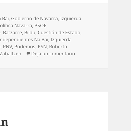
 Bai
,
Gobierno de Navarra
,
Izquierda
olítica Navarra
,
PSOE
,
r
,
Batzarre
,
Bildu
,
Cuestión de Estado
,
Independientes Na Bai
,
Izquierda
a
,
PNV
,
Podemos
,
PSN
,
Roberto
en Y llegó el cambio…
Zabaltzen
Deja un comentario
un