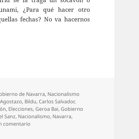
drid se la traga un socavón o
unami, ¿Para qué hacer otro
quellas fechas? No va hacernos
obierno de Navarra
,
Nacionalismo
Etiquetas
Agostazo
,
Bildu
,
Carlos Salvador
,
ión
,
Elecciones
,
Geroa Bai
,
Gobierno
el Sanz
,
Nacionalismo
,
Navarra
,
en El gulag euskaldun
n comentario