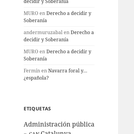
decidir y Soberanía
MURO
en
Derecho a decidir y
Soberanía
andermuruzabal
en
Derecho a
decidir y Soberanía
MURO
en
Derecho a decidir y
Soberanía
Fermín
en
Navarra foral y…
¿española?
ETIQUETAS
Administración pública
Catalunya
CAN