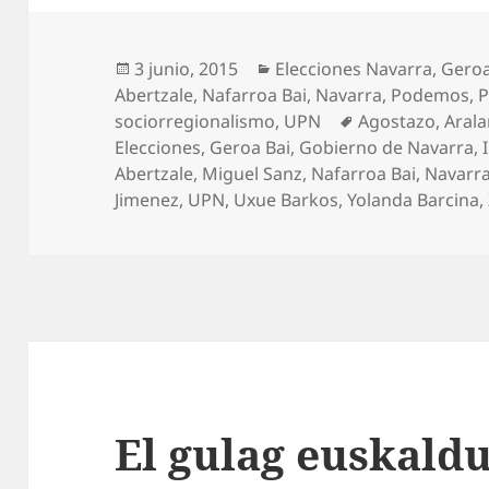
Publicado
Categorías
3 junio, 2015
Elecciones Navarra
,
Geroa
el
Abertzale
,
Nafarroa Bai
,
Navarra
,
Podemos
,
P
Etiquetas
sociorregionalismo
,
UPN
Agostazo
,
Arala
Elecciones
,
Geroa Bai
,
Gobierno de Navarra
,
Abertzale
,
Miguel Sanz
,
Nafarroa Bai
,
Navarr
Jimenez
,
UPN
,
Uxue Barkos
,
Yolanda Barcina
,
El gulag euskald