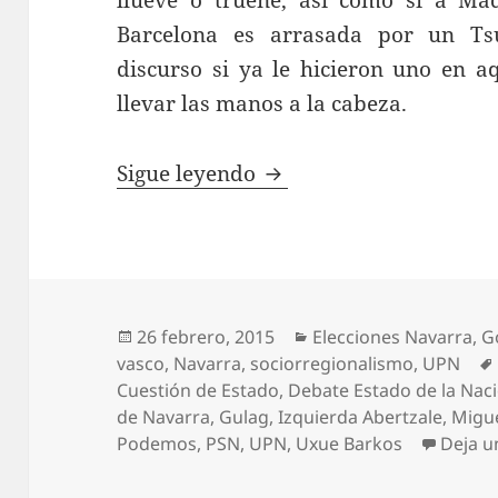
llueve o truene, así como si a Ma
Barcelona es arrasada por un Ts
discurso si ya le hicieron uno en a
llevar las manos a la cabeza.
El gulag euskaldun
Sigue leyendo
Publicado
Categorías
26 febrero, 2015
Elecciones Navarra
,
G
el
vasco
,
Navarra
,
sociorregionalismo
,
UPN
Cuestión de Estado
,
Debate Estado de la Nac
de Navarra
,
Gulag
,
Izquierda Abertzale
,
Migu
Podemos
,
PSN
,
UPN
,
Uxue Barkos
Deja u