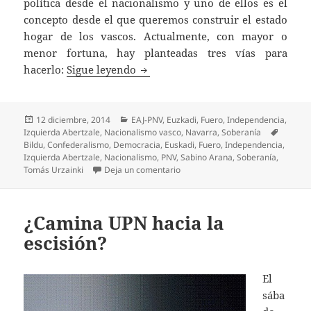
política desde el nacionalismo y uno de ellos es el
concepto desde el que queremos construir el estado
hogar de los vascos. Actualmente, con mayor o
menor fortuna, hay planteadas tres vías para
Redescubriendo a Arana
hacerlo:
Sigue leyendo
Publicado
Categorías
12 diciembre, 2014
EAJ-PNV
,
Euzkadi
,
Fuero
,
Independencia
,
el
Etiquet
Izquierda Abertzale
,
Nacionalismo vasco
,
Navarra
,
Soberanía
Bildu
,
Confederalismo
,
Democracia
,
Euskadi
,
Fuero
,
Independencia
,
Izquierda Abertzale
,
Nacionalismo
,
PNV
,
Sabino Arana
,
Soberanía
,
en Redescubriendo a Arana
Tomás Urzainki
Deja un comentario
¿Camina UPN hacia la
escisión?
El
sába