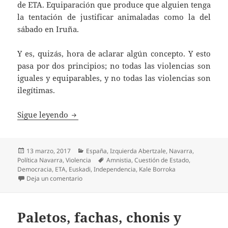
de ETA. Equiparación que produce que alguien tenga
la tentación de justificar animaladas como la del
sábado en Iruña.
Y es, quizás, hora de aclarar algún concepto. Y esto
pasa por dos principios; no todas las violencias son
iguales y equiparables, y no todas las violencias son
ilegítimas.
Violencia legítima
Sigue leyendo
Publicado
Categorías
13 marzo, 2017
España
,
Izquierda Abertzale
,
Navarra
,
el
Etiquetas
Política Navarra
,
Violencia
Amnistia
,
Cuestión de Estado
,
Democracia
,
ETA
,
Euskadi
,
Independencia
,
Kale Borroka
en Violencia legítima
Deja un comentario
Paletos, fachas, chonis y