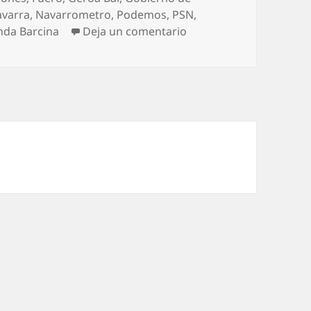
varra
,
Navarrometro
,
Podemos
,
PSN
,
en Cocidito madrileño
nda Barcina
Deja un comentario