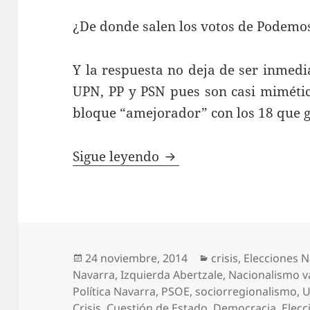
¿De donde salen los votos de Podemo
Y la respuesta no deja de ser inmed
UPN, PP y PSN pues son casi mimétic
bloque “amejorador” con los 18 que 
Cocidito madrileño
Sigue leyendo
Publicado
Categorías
24 noviembre, 2014
crisis
,
Elecciones 
el
Navarra
,
Izquierda Abertzale
,
Nacionalismo v
Política Navarra
,
PSOE
,
sociorregionalismo
,
Crisis
,
Cuestión de Estado
,
Democracia
,
Elecc