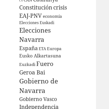
C's
Constitución
crisis
EAJ-PNV
economía
Elecciones Euskadi
Elecciones
Navarra
España
Europa
ETA
Eusko Alkartasuna
Fuero
Euzkadi
Geroa Bai
Gobierno de
Navarra
Gobierno Vasco
Independencia