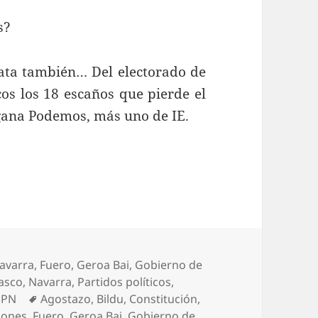
s?
iata también… Del electorado de
os los 18 escaños que pierde el
gana Podemos, más uno de IE.
Navarra
,
Fuero
,
Geroa Bai
,
Gobierno de
asco
,
Navarra
,
Partidos políticos
,
Etiquetas
UPN
Agostazo
,
Bildu
,
Constitución
,
iones
,
Fuero
,
Geroa Bai
,
Gobierno de