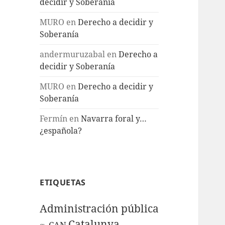
decidir y Soberanía
MURO
en
Derecho a decidir y
Soberanía
andermuruzabal
en
Derecho a
decidir y Soberanía
MURO
en
Derecho a decidir y
Soberanía
Fermín
en
Navarra foral y…
¿española?
ETIQUETAS
Administración pública
Catalunya
CAN