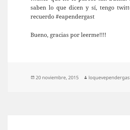
saben lo que dicen y sí, tengo twit
recuerdo #eapendergast
Bueno, gracias por leerme!!!!
Publicado
Autor
20 noviembre, 2015
loquevependergas
el