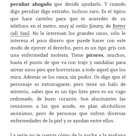
peculiar abogado
que decide ayudarlo. Y cuando
digo peculiar digo extraño, incluso raro. Es el típico
que hace carteles para que te acuerdes de su
teléfono en el metro, muy al estilo Jimmy, de
Better
call Saul
. No le interesan los grandes casos, sólo le
interesa el poco dinero que puede hacer con este
modo de ejercer el derecho, pero es un tipo gris con
una enfermedad molesta. Tiene
picores
, muchos,
hasta el punto de que va con traje y sandalias para
airear unos pies que horrorizan a todo aquel que los
mira. Además se los rasca, sin pudor. Os digo que el
personaje es extravagante, pero tiene un halo de
misterio, sabes que es un tipo listo pero es un vago
redomado, de buen corazón. Son alucinantes las
reuniones a las que acude, en plan alcohólicos
anónimos, pero de personas que sufren diversas
enfermedades de la piel y se ayudan entre ellos.
La serie no te cuenta cómo de la noche a la mañana