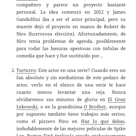
compañero y parece un proyecto bastante
personal. La idea comenzó en 2012 y James
Gandolfini iba a ser el actor principal, pero su
muerte dejó el proyecto en manos de Robert de
Niro (horrorosa elección). Afortunadamente, de
Niro tenía problemas de agenda, posiblemente
para rodar las basuras apestosas con ínfulas de
comedia que hace y fue sustituido por…
Turturro
: Este actor en una serie? Cuando eres un
fan absoluto y sin mediatintas de este pedazo de
actor, verlo en el elenco de una serie te hace
cuanto menos levantar una ceja. Nunca
olvidaremos sus minutos de gloria en
El Gran
Lebowski
, o en la grandísima
O Brother
, aunque
por supuesto también tiene trabajos más serios,
como el pizzero Pino en
Haz lo que debas
,
indudablemente de las mejores películas de Spike
Lee.
Barton Fink
(película creada exclusivamente