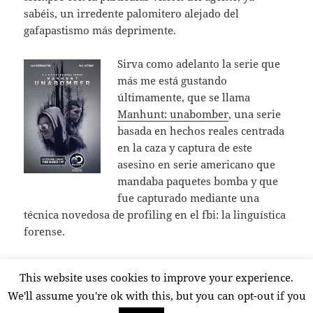
sabéis, un irredente palomitero alejado del
gafapastismo más deprimente.
Sirva como adelanto la serie que
más me está gustando
últimamente, que se llama
Manhunt: unabomber
, una serie
basada en hechos reales centrada
en la caza y captura de este
asesino en serie americano que
mandaba paquetes bomba y que
fue capturado mediante una
técnica novedosa de profiling en el fbi: la linguística
forense.
This website uses cookies to improve your experience.
Publicado
en Cine en VOSE
7 octubre, 2017
Deja un comentario
el
We'll assume you're ok with this, but you can opt-out if you