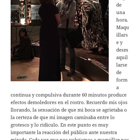
de
una
hora.
Maqu
illars
e y
desm
aquil
larse
de
form
a
continua y compulsiva durante 60 minutos produce
efectos demoledores en el rostro. Recuerdo mis ojos
llorando, la sensación de que mi boca se agrietaba o
la certeza de que mi imagen caminaba entre lo
grotesco y lo ridículo. En este punto es muy
importante la reacción del público ante nuestra
mirada. Cada vez que nos volvíamos a maquillar nos