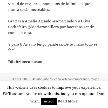
virtud de regalarte momentos de intimidad que
nunca serán museables.
Gracias a Amelia Aguado @Amaguado y a Oliva
Cachafeiro @Mariarondillera por hacernos sentir
como en casa.
Y para ti Ana no tengo palabras. De tu mano todo es
fácil.
*@aitziberurtasun
Publicado
Etiquetas
4 abril, 2016
arte
,
arte africano
,
artecontemporáneo
,
mujer
,
el
en REMEMBRANZA.
museo
,
performance
,
Valladolid
Deja un comentario
This website uses cookies to improve your experience.
We'll assume you're ok with this, but you can opt-out if you
FELICITE AL ARTISTA DE MI
wish.
Read More
Accept