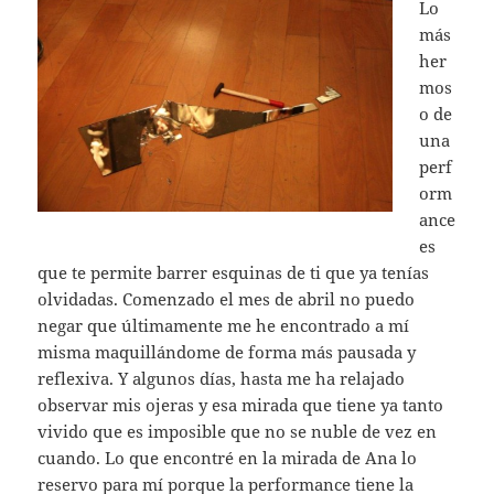
Lo
más
her
mos
o de
una
perf
orm
ance
es
que te permite barrer esquinas de ti que ya tenías
olvidadas. Comenzado el mes de abril no puedo
negar que últimamente me he encontrado a mí
misma maquillándome de forma más pausada y
reflexiva. Y algunos días, hasta me ha relajado
observar mis ojeras y esa mirada que tiene ya tanto
vivido que es imposible que no se nuble de vez en
cuando. Lo que encontré en la mirada de Ana lo
reservo para mí porque la performance tiene la