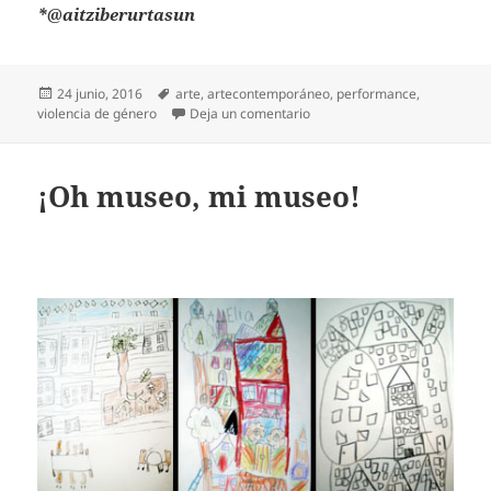
*@aitziberurtasun
Publicado
Etiquetas
24 junio, 2016
arte
,
artecontemporáneo
,
performance
,
el
en EL MURO DE LA DESMEMOR
violencia de género
Deja un comentario
¡Oh museo, mi museo!