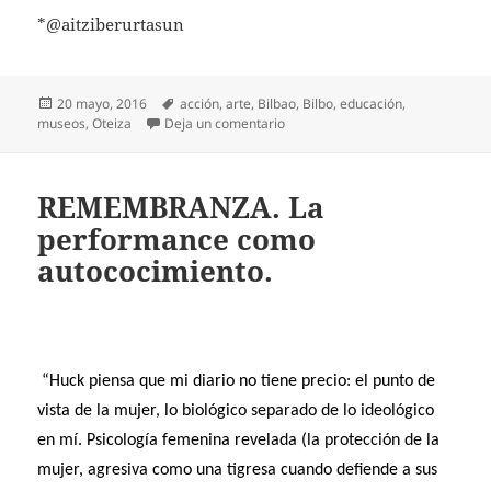
*@aitziberurtasun
Publicado
Etiquetas
20 mayo, 2016
acción
,
arte
,
Bilbao
,
Bilbo
,
educación
,
el
en ¡Oh museo, mi museo!
museos
,
Oteiza
Deja un comentario
REMEMBRANZA. La
performance como
autococimiento.
“Huck piensa que mi diario no tiene precio: el punto de
vista de la mujer, lo biológico separado de lo ideológico
en mí. Psicología femenina revelada (la protección de la
mujer, agresiva como una tigresa cuando defiende a sus