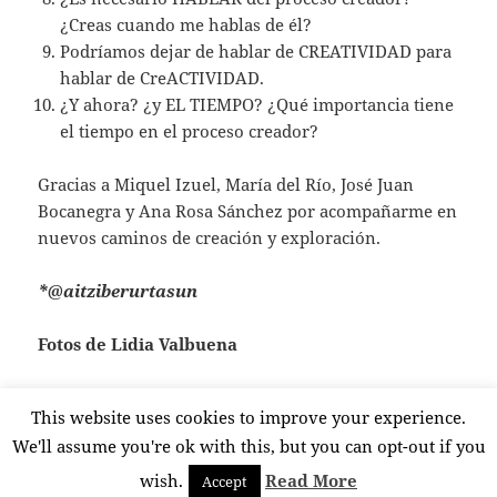
¿Creas cuando me hablas de él?
Podríamos dejar de hablar de CREATIVIDAD para
hablar de CreACTIVIDAD.
¿Y ahora? ¿y EL TIEMPO? ¿Qué importancia tiene
el tiempo en el proceso creador?
Gracias a Miquel Izuel, María del Río, José Juan
Bocanegra y Ana Rosa Sánchez por acompañarme en
nuevos caminos de creación y exploración.
*@aitziberurtasun
Fotos de Lidia Valbuena
This website uses cookies to improve your experience.
Formato
Publicado
en EL PROCESO C
Imagen
21 julio, 2017
Deja un comentario
el
We'll assume you're ok with this, but you can opt-out if you
wish.
Read More
Accept
Funciona gracias a WordPress