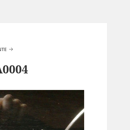
NTE
A0004