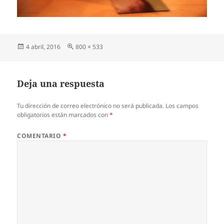
Publicado
Tamaño
4 abril, 2016
800 × 533
el
completo
Deja una respuesta
Tu dirección de correo electrónico no será publicada.
Los campos
obligatorios están marcados con
*
COMENTARIO
*