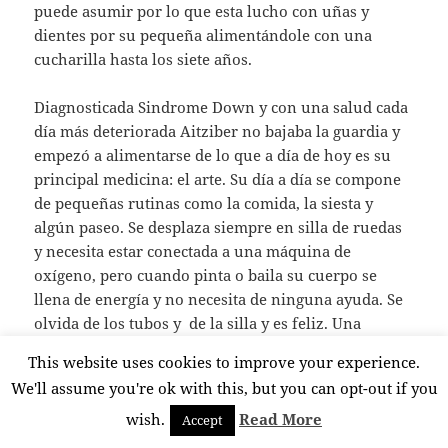
puede asumir por lo que esta lucho con uñas y
dientes por su pequeña alimentándole con una
cucharilla hasta los siete años.
Diagnosticada Sindrome Down y con una salud cada
día más deteriorada Aitziber no bajaba la guardia y
empezó a alimentarse de lo que a día de hoy es su
principal medicina: el arte. Su día a día se compone
de pequeñas rutinas como la comida, la siesta y
algún paseo. Se desplaza siempre en silla de ruedas
y necesita estar conectada a una máquina de
oxígeno, pero cuando pinta o baila su cuerpo se
llena de energía y no necesita de ninguna ayuda. Se
olvida de los tubos y de la silla y es feliz. Una
felicidad que puede durar una hora o dos a lo sumo
This website uses cookies to improve your experience.
pero que son su verdadero motor.
We'll assume you're ok with this, but you can opt-out if you
wish.
Read More
Hace aproximadamente un año Toni Sasal, de
Accept
Enclave Audiovisuales, S.L @en_clave_av, se puso en