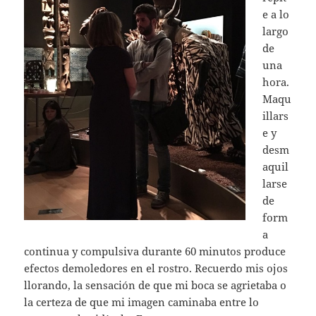
e a lo
largo
de
una
hora.
Maqu
illars
e y
desm
aquil
larse
de
form
a
continua y compulsiva durante 60 minutos produce
efectos demoledores en el rostro. Recuerdo mis ojos
llorando, la sensación de que mi boca se agrietaba o
la certeza de que mi imagen caminaba entre lo