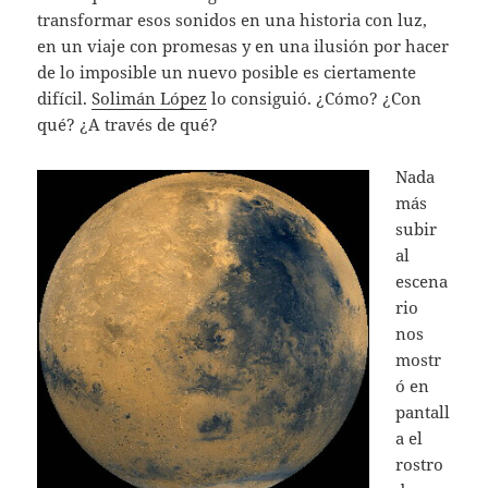
transformar esos sonidos en una historia con luz,
en un viaje con promesas y en una ilusión por hacer
de lo imposible un nuevo posible es ciertamente
difícil.
Solimán López
lo consiguió. ¿Cómo? ¿Con
qué? ¿A través de qué?
Nada
más
subir
al
escena
rio
nos
mostr
ó en
pantall
a el
rostro