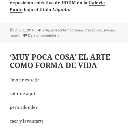
exposición colectiva de HDDM en la
Galería
Punto
bajo el título
Líquido
.
Publicado
Etiquetas
2 julio, 2015
arte
,
artecontemporáneo
,
creatividad
,
museo
,
el
en UN MUSEO EN MARTE #HARDDISKMU
netart
Deja un comentario
‘MUY POCA COSA’ EL ARTE
COMO FORMA DE VIDA
“morir es salir
salir de aquí
pero adónde?
caer y levantarte