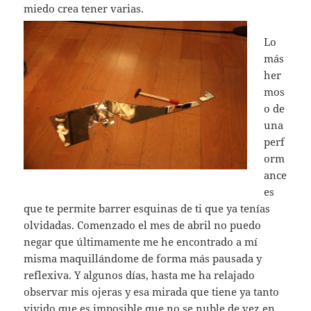
miedo crea tener varias.
Lo
más
her
mos
o de
una
perf
orm
ance
es
que te permite barrer esquinas de ti que ya tenías
olvidadas. Comenzado el mes de abril no puedo
negar que últimamente me he encontrado a mí
misma maquillándome de forma más pausada y
reflexiva. Y algunos días, hasta me ha relajado
observar mis ojeras y esa mirada que tiene ya tanto
vivido que es imposible que no se nuble de vez en