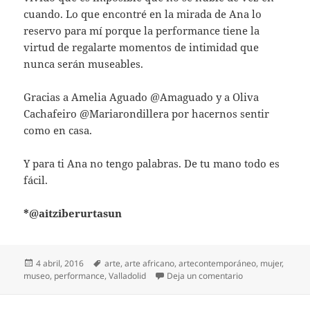
cuando. Lo que encontré en la mirada de Ana lo
reservo para mí porque la performance tiene la
virtud de regalarte momentos de intimidad que
nunca serán museables.
Gracias a Amelia Aguado @Amaguado y a Oliva
Cachafeiro @Mariarondillera por hacernos sentir
como en casa.
Y para ti Ana no tengo palabras. De tu mano todo es
fácil.
*@aitziberurtasun
Publicado
Etiquetas
4 abril, 2016
arte
,
arte africano
,
artecontemporáneo
,
mujer
,
el
en REMEMBRANZA.
museo
,
performance
,
Valladolid
Deja un comentario