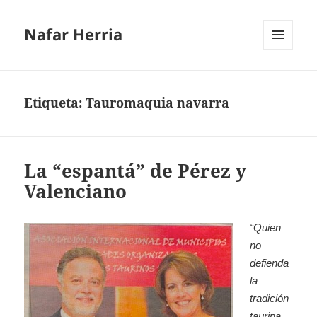
Nafar Herria
MENÚ
Y
WIDGETS
Etiqueta:
Tauromaquia navarra
La “espantá” de Pérez y
Valenciano
“Quien
no
defienda
la
tradición
taurina,