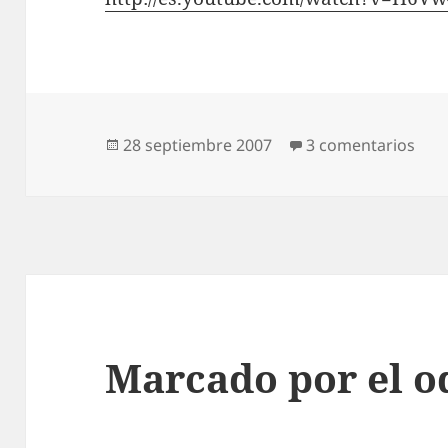
Publicado
en 
28 septiembre 2007
3 comentarios
el
Marcado por el o