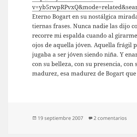
v=yb5rwpRPvxQ&mode=related&sea
Eterno Bogart en su nostálgica mirada,
tiernas frases. Nunca nadie las dijo 
recorre mi espalda cuando al girarme
ojos de aquella jóven. Aquella frági
jugaba a ser jóven siendo niña. Y e
con su belleza, con su presencia, co
madurez, esa madurez de Bogart que 
Publicado
en S
19 septiembre 2007
2 comentarios
el