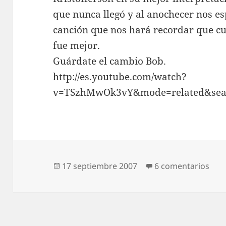
que nunca llegó y al anochecer nos 
canción que nos hará recordar que c
fue mejor.
Guárdate el cambio Bob.
http://es.youtube.com/watch?
v=TSzhMwOk3vY&mode=related&sea
Publicado
en P
17 septiembre 2007
6 comentarios
el