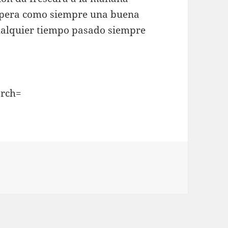
espera como siempre una buena
ualquier tiempo pasado siempre
rch=
at Garrett and Billy the Kid