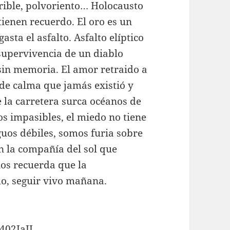
rible, polvoriento… Holocausto
tienen recuerdo. El oro es un
sta el asfalto. Asfalto elíptico
supervivencia de un diablo
sin memoria. El amor retraido a
e calma que jamás existió y
e la carretera surca océanos de
os impasibles, el miedo no tiene
guos débiles, somos furia sobre
n la compañía del sol que
os recuerda que la
do, seguir vivo mañana.
402IaII