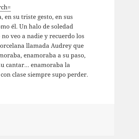
rch=
 en su triste gesto, en sus
como él. Un halo de soledad
 no veo a nadie y recuerdo los
l porcelana llamada Audrey que
namoraba, enamoraba a su paso,
n su cantar… enamoraba la
con clase siempre supo perder.
abrina