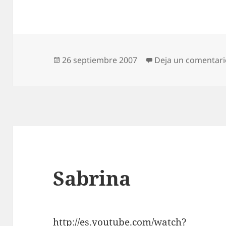
Publicado
26 septiembre 2007
Deja un comentar
el
Sabrina
http://es.youtube.com/watch?