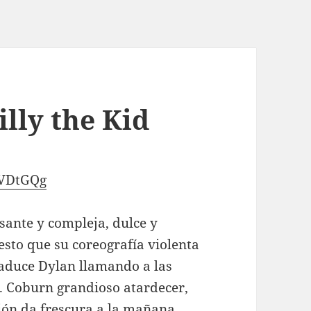
illy the Kid
9VDtGQg
esante y compleja, dulce y
esto que su coreografía violenta
traduce Dylan llamando a las
á. Coburn grandioso atardecer,
ción da frescura a la mañana