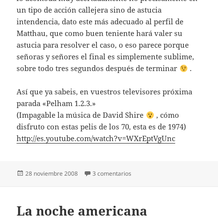
un tipo de acción callejera sino de astucia
intendencia, dato este más adecuado al perfil de
Matthau, que como buen teniente hará valer su
astucia para resolver el caso, o eso parece porque
señoras y señores el final es simplemente sublime,
sobre todo tres segundos después de terminar
.
Así que ya sabeis, en vuestros televisores próxima
parada «Pelham 1.2.3.»
(Impagable la música de David Shire
, cómo
disfruto con estas pelis de los 70, esta es de 1974)
http://es.youtube.com/watch?v=WXrEptVgUnc
Publicado
en Pelham 1, 2, 3
28 noviembre 2008
3 comentarios
el
La noche americana