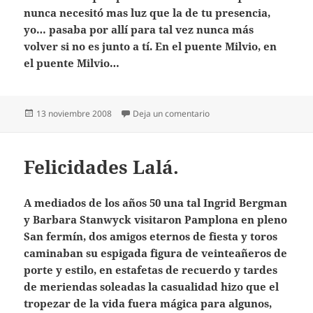
nunca necesitó mas luz que la de tu presencia,
yo… pasaba por allí para tal vez nunca más
volver si no es junto a tí. En el puente Milvio, en
el puente Milvio…
Publicado
en Ho voglia di te
13 noviembre 2008
Deja un comentario
el
Felicidades Lalá.
A mediados de los años 50 una tal Ingrid Bergman
y Barbara Stanwyck visitaron Pamplona en pleno
San fermín, dos amigos eternos de fiesta y toros
caminaban su espigada figura de veinteañeros de
porte y estilo, en estafetas de recuerdo y tardes
de meriendas soleadas la casualidad hizo que el
tropezar de la vida fuera mágica para algunos,