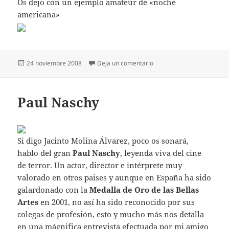
Os dejo con un ejemplo amateur de «noche
americana»
Publicado
en La noche americana
24 noviembre 2008
Deja un comentario
el
Paul Naschy
Si digo Jacinto Molina Álvarez, poco os sonará,
hablo del gran
Paul Naschy
, leyenda viva del cine
de terror. Un actor, director e intérprete muy
valorado en otros paises y aunque en España ha sido
galardonado con la
Medalla de Oro de las Bellas
Artes
en 2001, no así ha sido reconocido por sus
colegas de profesión, esto y mucho más nos detalla
en una mágnifica entrevista efectuada por mi amigo