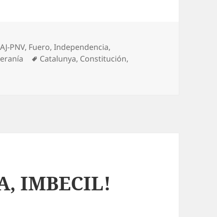
AJ-PNV
,
Fuero
,
Independencia
,
Etiquetas
eranía
Catalunya
,
Constitución
,
 bases de una nueva Constitución
A, IMBECIL!