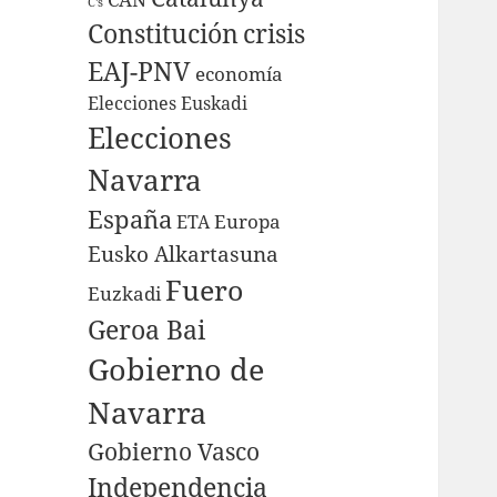
C's
Constitución
crisis
EAJ-PNV
economía
Elecciones Euskadi
Elecciones
Navarra
España
Europa
ETA
Eusko Alkartasuna
Fuero
Euzkadi
Geroa Bai
Gobierno de
Navarra
Gobierno Vasco
Independencia