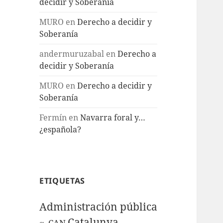
decidir y Soberanía
MURO
en
Derecho a decidir y
Soberanía
andermuruzabal
en
Derecho a
decidir y Soberanía
MURO
en
Derecho a decidir y
Soberanía
Fermín
en
Navarra foral y…
¿española?
ETIQUETAS
Administración pública
Catalunya
CAN