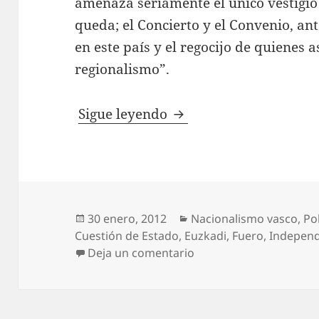
amenaza seriamente el único vestigio
queda; el Concierto y el Convenio, an
en este país y el regocijo de quienes 
regionalismo”.
¡ES LA ECONOMÍA, IM
Sigue leyendo
Publicado
Categorías
30 enero, 2012
Nacionalismo vasco
,
Pol
el
Cuestión de Estado
,
Euzkadi
,
Fuero
,
Independ
en ¡ES LA ECONOMÍA, I
Deja un comentario