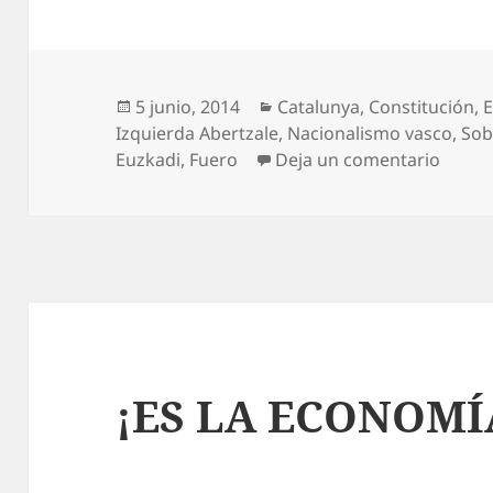
Publicado
Categorías
5 junio, 2014
Catalunya
,
Constitución
,
E
el
Izquierda Abertzale
,
Nacionalismo vasco
,
Sob
en Las
Euzkadi
,
Fuero
Deja un comentario
¡ES LA ECONOMÍ