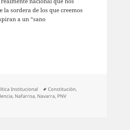
 realmente nacional que nos
te la sordera de los que creemos
aspiran a un “sano
BECIL!
Etiquetas
ítica Institucional
Constitución
,
encia
,
Nafarroa
,
Navarra
,
PNV
MBECIL!