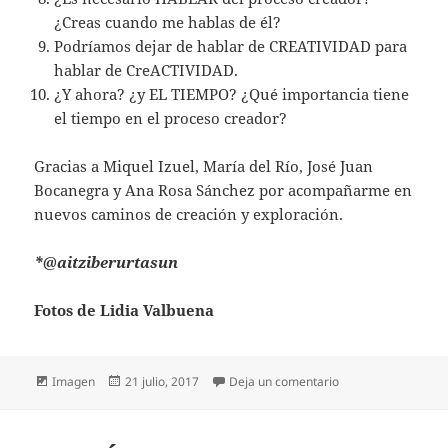
¿Creas cuando me hablas de él?
Podríamos dejar de hablar de CREATIVIDAD para
hablar de CreACTIVIDAD.
¿Y ahora? ¿y EL TIEMPO? ¿Qué importancia tiene
el tiempo en el proceso creador?
Gracias a Miquel Izuel, María del Río, José Juan
Bocanegra y Ana Rosa Sánchez por acompañarme en
nuevos caminos de creación y exploración.
*@aitziberurtasun
Fotos de Lidia Valbuena
Formato
Publicado
en EL PROCESO C
Imagen
21 julio, 2017
Deja un comentario
el