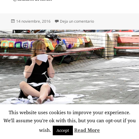
Publicado
en TEORÍA DE NUESTRO
14 noviembre, 2016
Deja un comentario
el
This website uses cookies to improve your experience.
We'll assume you're ok with this, but you can opt-out if you
EL MURO DE LA
wish.
Read More
Accept