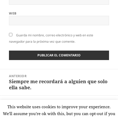
WEB
Guarda mi nombre, correo electrónico y web en este
navegador para la próxima vez que comente.
Navegación
ANTERIOR
de
Siempre me recordará a alguien que solo
Entrada
entradas
ella sabe.
anterior:
SIGUIENTE
This website uses cookies to improve your experience.
Claudia la bella.
Entrada
We'll assume you're ok with this, but you can opt-out if you
siguiente: