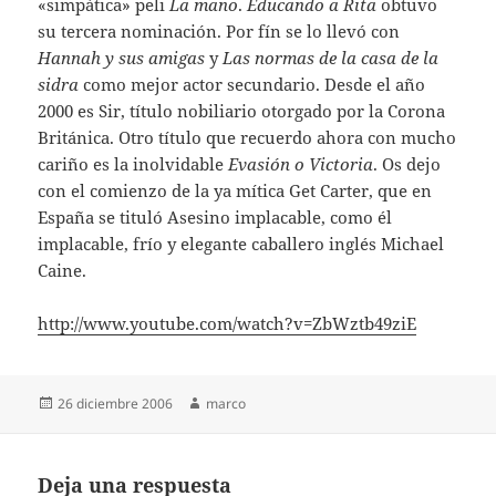
«simpática» peli
La mano
.
Educando a Rita
obtuvo
su tercera nominación. Por fín se lo llevó con
Hannah y sus amigas
y
Las normas de la casa de la
sidra
como mejor actor secundario. Desde el año
2000 es Sir, título nobiliario otorgado por la Corona
Británica. Otro título que recuerdo ahora con mucho
cariño es la inolvidable
Evasión o Victoria
. Os dejo
con el comienzo de la ya mítica Get Carter, que en
España se tituló Asesino implacable, como él
implacable, frío y elegante caballero inglés Michael
Caine.
http://www.youtube.com/watch?v=ZbWztb49ziE
Publicado
Autor
26 diciembre 2006
marco
el
Deja una respuesta