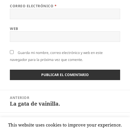
CORREO ELECTRÓNICO
*
WEB
Guarda mi nombre, correo electrónico y web en este
navegador para la próxima vez que comente.
Navegación
ANTERIOR
de
La gata de vainilla.
Entrada
entradas
anterior:
SIGUIENTE
This website uses cookies to improve your experience.
Adivina quién viene a cenar esta noche…
Entrada