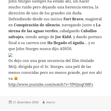
John Sturges siempre ha estado ahí, sin hacer
mucho ruido pero dejando una herencia eterna, la
dirección de uno de los grandes sin duda.
Defendiendo desde sus inicios
Fort Bravo
, magistral
en
Conspiración de silencio
, navegando junto a
La
sirena de las aguas verdes
, cabalgando
Caballos
salvajes
, siendo amigo de
Joe Kidd
, y dando portazo
final a su carrera con
Ha llegado el águila
… y es
que John Sturges nunca dijo ADIÓS.
Os dejo con una gran secuencia del film titulado
McQ, dirigida por el Sr. Sturges, una peli de las
menos conocidas pero no menos grande, por eso ahí
va
http://www.youtube.com/watch?v=YPtQuqC68Fs
Publicado
Autor
21 diciembre 2006
marco
el