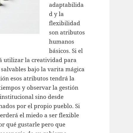
adaptabilida
d y la
flexibilidad
son atributos
humanos
básicos. Si el
á utilizar la creatividad para
 salvables bajo la varita mágica
stión esos atributos tendrá la
tiempos y observar la gestión
institucional sino desde
nados por el propio pueblo. Si
perderá el miedo a ser flexible
or qué gustarle pero que