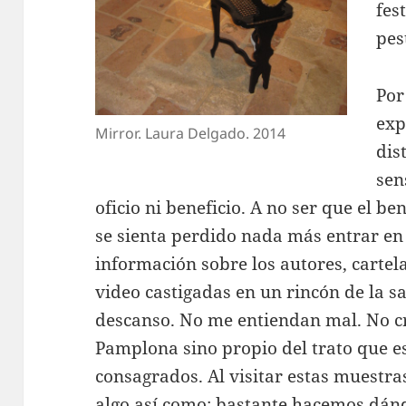
fes
pes
Por
exp
Mirror. Laura Delgado. 2014
dis
sen
oficio ni beneficio. A no ser que el be
se sienta perdido nada más entrar en 
información sobre los autores, cartela
video castigadas en un rincón de la sa
descanso. No me entiendan mal. No cr
Pamplona sino propio del trato que est
consagrados. Al visitar estas muestras
algo así como: bastante hacemos dán